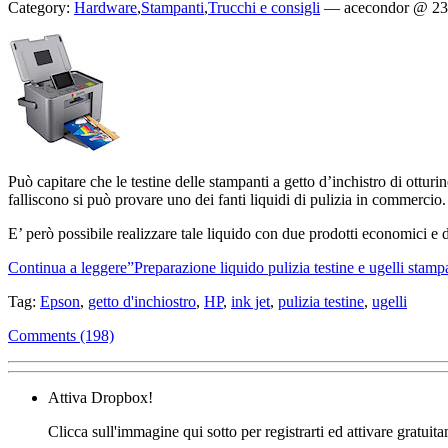
Category:
Hardware
,
Stampanti
,
Trucchi e consigli
—
acecondor @ 23
Può capitare che le testine delle stampanti a getto d’inchistro di otturi
falliscono si può provare uno dei fanti liquidi di pulizia in commercio.
E’ però possibile realizzare tale liquido con due prodotti economici e di
Continua a leggere”Preparazione liquido pulizia testine e ugelli stampa
Tag:
Epson
,
getto d'inchiostro
,
HP
,
ink jet
,
pulizia testine
,
ugelli
Comments (198)
Attiva Dropbox!
Clicca sull'immagine qui sotto per registrarti ed attivare gratuit