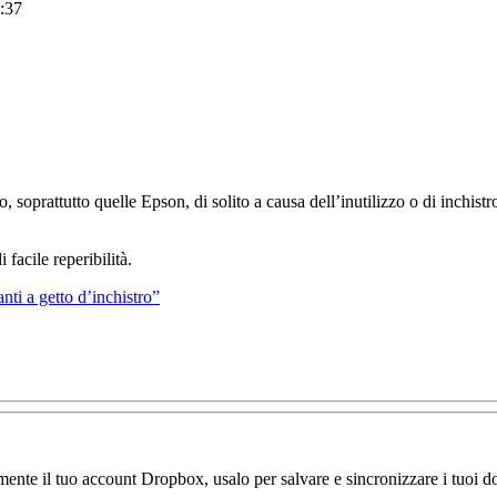
:37
no, soprattutto quelle Epson, di solito a causa dell’inutilizzo o di inchist
 facile reperibilità.
nti a getto d’inchistro”
amente il tuo account Dropbox, usalo per salvare e sincronizzare i tuoi do