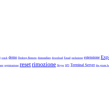
Exp
a
demo
estensione
crack
Desktop Remoto
disinstallare
download
Email
esclusione
reset
rimozione
Terminal Server
are
registrazione
Skype
SP3
the pirate b