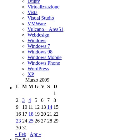
Utility
Virtualizzazione
Vista
Visual Studio
VMWare
Vulcano – Area51
Webdesign
Windows
Windows 7
Windows 98
Windows Mobile
Windows Phone
WordPress
XP
Marzo 2009
L
M
M
G
V
S
D
1
2
3
4
5
6
7
8
9
10
11
12
13
14
15
16
17
18
19
20
21
22
23
24
25
26
27
28
29
30
31
« Feb
Apr »
PayPal