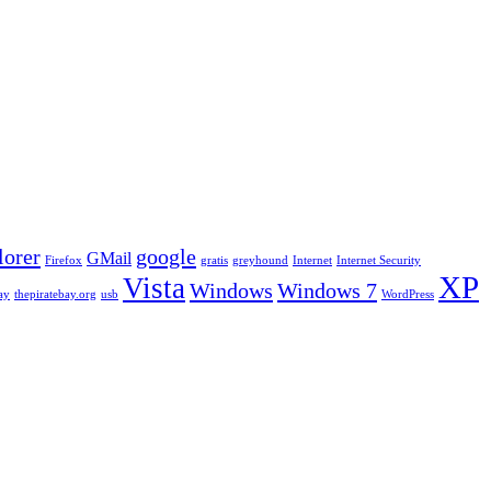
lorer
google
GMail
Firefox
gratis
greyhound
Internet
Internet Security
XP
Vista
Windows
Windows 7
ay
thepiratebay.org
usb
WordPress