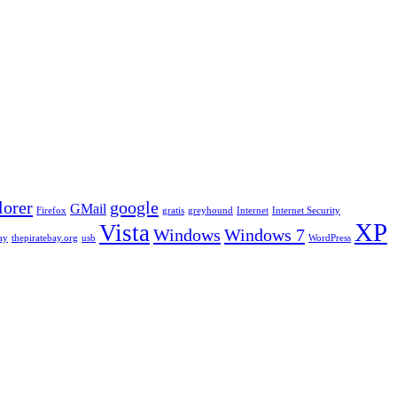
lorer
google
GMail
Firefox
gratis
greyhound
Internet
Internet Security
XP
Vista
Windows
Windows 7
ay
thepiratebay.org
usb
WordPress