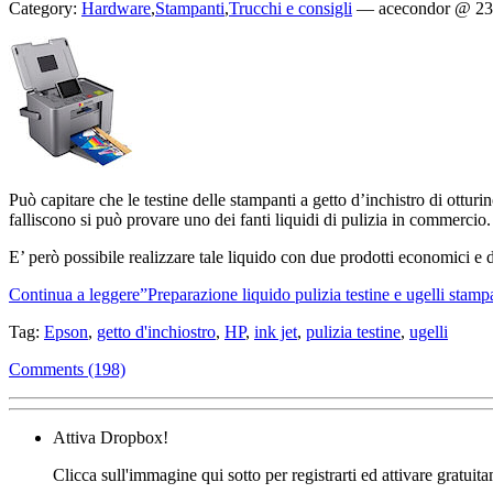
Category:
Hardware
,
Stampanti
,
Trucchi e consigli
—
acecondor @ 23
Può capitare che le testine delle stampanti a getto d’inchistro di otturi
falliscono si può provare uno dei fanti liquidi di pulizia in commercio.
E’ però possibile realizzare tale liquido con due prodotti economici e di
Continua a leggere”Preparazione liquido pulizia testine e ugelli stampa
Tag:
Epson
,
getto d'inchiostro
,
HP
,
ink jet
,
pulizia testine
,
ugelli
Comments (198)
Attiva Dropbox!
Clicca sull'immagine qui sotto per registrarti ed attivare gratuit