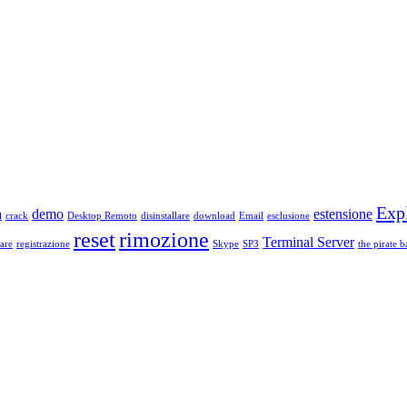
Exp
a
demo
estensione
crack
Desktop Remoto
disinstallare
download
Email
esclusione
reset
rimozione
Terminal Server
are
registrazione
Skype
SP3
the pirate b