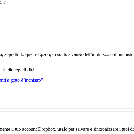
:37
no, soprattutto quelle Epson, di solito a causa dell’inutilizzo o di inchist
 facile reperibilità.
nti a getto d’inchistro”
amente il tuo account Dropbox, usalo per salvare e sincronizzare i tuoi do