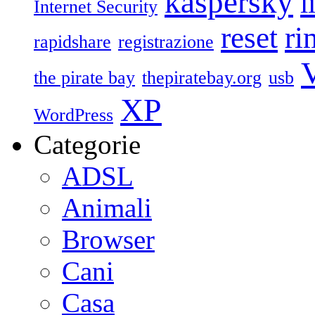
kaspersky
l
Internet Security
reset
ri
rapidshare
registrazione
V
the pirate bay
thepiratebay.org
usb
XP
WordPress
Categorie
ADSL
Animali
Browser
Cani
Casa