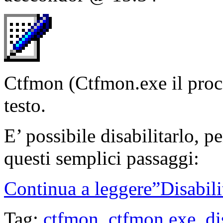
Ctfmon (Ctfmon.exe il proc
testo.
E’ possibile disabilitarlo,
questi semplici passaggi:
Continua a leggere”Disabil
Tag:
ctfmon
,
ctfmon.exe
,
di