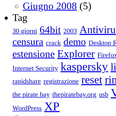
Giugno 2008
(5)
Tag
Antiviru
64bit
30 giorni
2003
censura
demo
crack
Desktop 
Explorer
estensione
Firefo
kaspersky
l
Internet Security
reset
ri
rapidshare
registrazione
V
the pirate bay
thepiratebay.org
usb
XP
WordPress