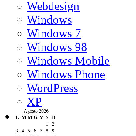
Webdesign
Windows
Windows 7
Windows 98
Windows Mobile
Windows Phone
WordPress
XP
Agosto 2026
L
M
M
G
V
S
D
1
2
3
4
5
6
7
8
9