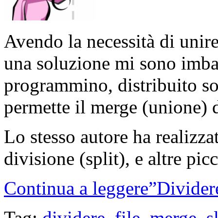
Avendo la necessità di unire v
una soluzione mi sono imbat
programmino, distribuito so
permette il merge (unione) d
Lo stesso autore ha realizz
divisione (split), e altre picc
Continua a leggere”Dividere
Tag:
dividere
,
file
,
merge
,
sl