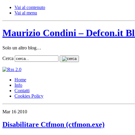
Vai al contenuto
Vai al menu
Maurizio Condini – Defcon.it B
Solo un altro blog…
Cerca
Home
Info
Contatti
Cookies Policy
Mar
16
2010
Disabilitare Ctfmon (ctfmon.exe)