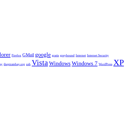
lorer
google
GMail
Firefox
gratis
greyhound
Internet
Internet Security
XP
Vista
Windows
Windows 7
ay
thepiratebay.org
usb
WordPress