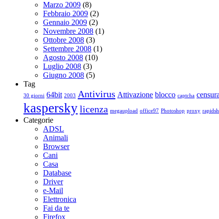
Marzo 2009
(8)
Febbraio 2009
(2)
Gennaio 2009
(2)
Novembre 2008
(1)
Ottobre 2008
(3)
Settembre 2008
(1)
Agosto 2008
(10)
Luglio 2008
(3)
Giugno 2008
(5)
Tag
Antivirus
64bit
Attivazione
blocco
censur
30 giorni
2003
captcha
kaspersky
licenza
megaupload
office97
Photoshop
proxy
rapidsh
Categorie
ADSL
Animali
Browser
Cani
Casa
Database
Driver
e-Mail
Elettronica
Fai da te
Firefox