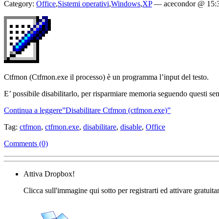
Category:
Office
,
Sistemi operativi
,
Windows
,
XP
—
acecondor @ 15:
Ctfmon (Ctfmon.exe il processo) è un programma l’input del testo.
E’ possibile disabilitarlo, per risparmiare memoria seguendo questi se
Continua a leggere”Disabilitare Ctfmon (ctfmon.exe)”
Tag:
ctfmon
,
ctfmon.exe
,
disabilitare
,
disable
,
Office
Comments (0)
Attiva Dropbox!
Clicca sull'immagine qui sotto per registrarti ed attivare gratuit