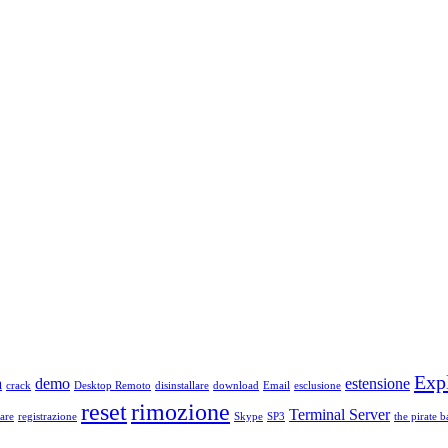
Exp
a
demo
estensione
crack
Desktop Remoto
disinstallare
download
Email
esclusione
reset
rimozione
Terminal Server
are
registrazione
Skype
SP3
the pirate b