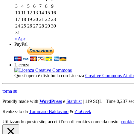
3
4
5
6
7
8
9
10
11
12
13
14
15
16
17
18
19
20
21
22
23
24
25
26
27
28
29
30
31
« Apr
PayPal
Licenza
Quest'opera è distribuita con Licenza
Creative Commons Attribuz
torna su
Proudly made with
WordPress
e
Stardust
| 119 SQL - Time 0,237 se
Realizzato da
Tommaso Baldovino
&
ZioGeek
Utilizzando questo sito, accetti l'uso di cookies come da nostra
cookie