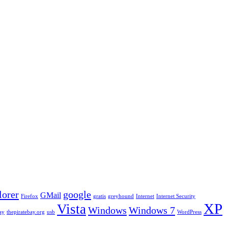
lorer
google
GMail
Firefox
gratis
greyhound
Internet
Internet Security
XP
Vista
Windows
Windows 7
ay
thepiratebay.org
usb
WordPress