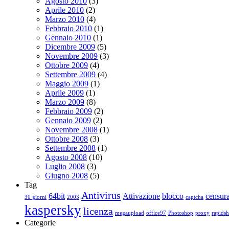
Agosto 2010
(3)
Aprile 2010
(2)
Marzo 2010
(4)
Febbraio 2010
(1)
Gennaio 2010
(1)
Dicembre 2009
(5)
Novembre 2009
(3)
Ottobre 2009
(4)
Settembre 2009
(4)
Maggio 2009
(1)
Aprile 2009
(1)
Marzo 2009
(8)
Febbraio 2009
(2)
Gennaio 2009
(2)
Novembre 2008
(1)
Ottobre 2008
(3)
Settembre 2008
(1)
Agosto 2008
(10)
Luglio 2008
(3)
Giugno 2008
(5)
Tag
Antivirus
64bit
Attivazione
blocco
censur
30 giorni
2003
captcha
kaspersky
licenza
megaupload
office97
Photoshop
proxy
rapidsh
Categorie