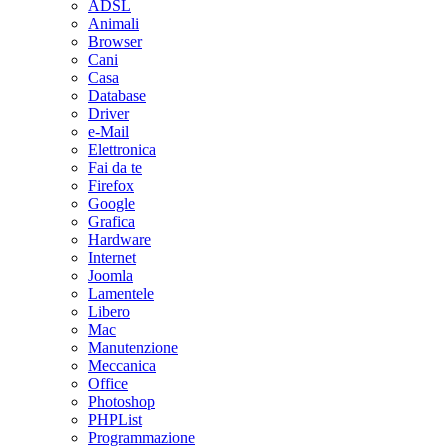
ADSL
Animali
Browser
Cani
Casa
Database
Driver
e-Mail
Elettronica
Fai da te
Firefox
Google
Grafica
Hardware
Internet
Joomla
Lamentele
Libero
Mac
Manutenzione
Meccanica
Office
Photoshop
PHPList
Programmazione