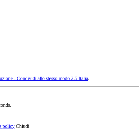
ione - Condividi allo stesso modo 2.5 Italia
.
conds.
s policy
Chiudi