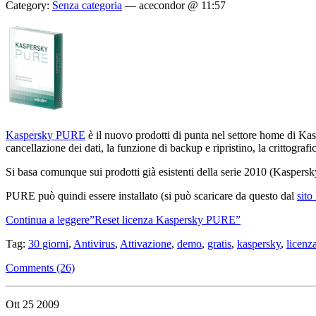
Category:
Senza categoria
—
acecondor @ 11:57
Kaspersky PURE
è il nuovo prodotti di punta nel settore home di Kasp
cancellazione dei dati, la funzione di backup e ripristino, la crittografic
Si basa comunque sui prodotti già esistenti della serie 2010 (Kaspersky 
PURE può quindi essere installato (si può scaricare da questo dal
sito
Continua a leggere”Reset licenza Kaspersky PURE”
Tag:
30 giorni
,
Antivirus
,
Attivazione
,
demo
,
gratis
,
kaspersky
,
licenz
Comments (26)
Ott
25
2009