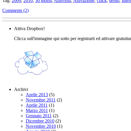
Tag:
2009
,
2010
,
30 giorni
,
Antivirus
,
Attivazione
,
crack
,
demo
,
Inter
Comments (2)
Attiva Dropbox!
Clicca sull'immagine qui sotto per registrarti ed attivare gratuit
Archivi
Aprile 2013
(5)
Novembre 2011
(2)
Aprile 2011
(1)
Marzo 2011
(1)
Gennaio 2011
(2)
Dicembre 2010
(2)
Novembre 2010
(1)