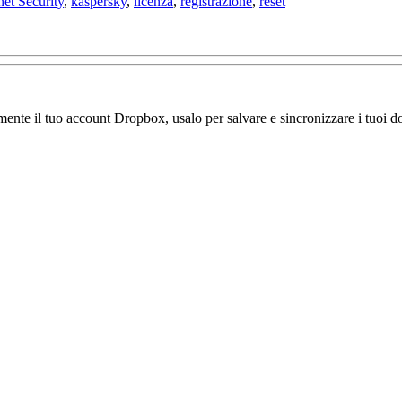
net Security
,
kaspersky
,
licenza
,
registrazione
,
reset
amente il tuo account Dropbox, usalo per salvare e sincronizzare i tuoi do