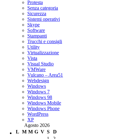
Protesta
Senza categoria
Sicurezza
Sistemi operativi
Skype
Software
Stampanti
Trucchi e consigli
Utility
Virtualizzazione
Vista
Visual Studio
VMWare
Vulcano – Area51
Webdesign
Windows
Windows 7
Windows 98
Windows Mobile
Windows Phone
WordPress
XP
Agosto 2026
L
M
M
G
V
S
D
1
2