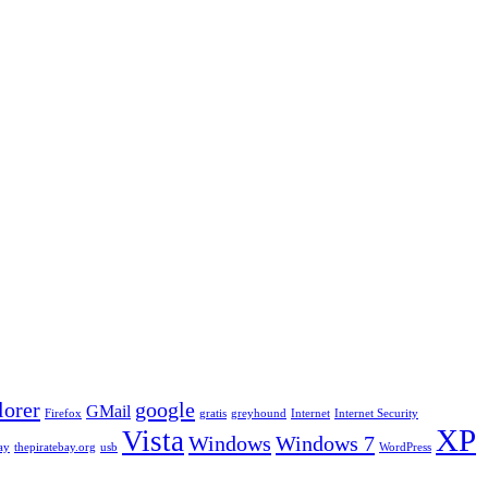
lorer
google
GMail
Firefox
gratis
greyhound
Internet
Internet Security
XP
Vista
Windows
Windows 7
ay
thepiratebay.org
usb
WordPress