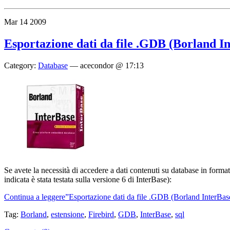
Mar
14
2009
Esportazione dati da file .GDB (Borland I
Category:
Database
—
acecondor @ 17:13
Se avete la necessità di accedere a dati contenuti su database in form
indicata è stata testata sulla versione 6 di InterBase):
Continua a leggere”Esportazione dati da file .GDB (Borland InterBas
Tag:
Borland
,
estensione
,
Firebird
,
GDB
,
InterBase
,
sql