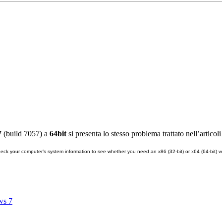
7
(build 7057) a
64bit
si presenta lo stesso problema trattato nell’articol
Check your computer’s system information to see whether you need an x86 (32-bit) or x64 (64-bit) 
ws 7