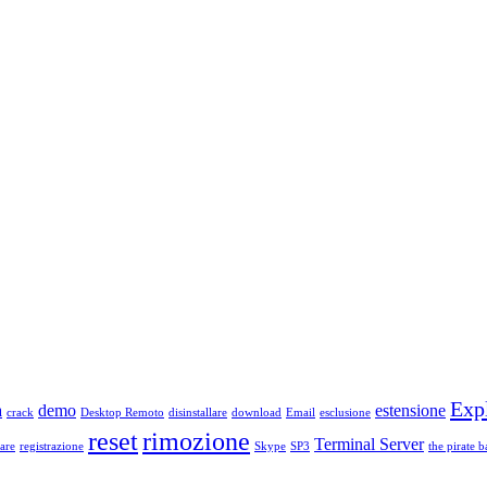
Exp
a
demo
estensione
crack
Desktop Remoto
disinstallare
download
Email
esclusione
reset
rimozione
Terminal Server
are
registrazione
Skype
SP3
the pirate b