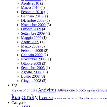
Aprile 2010
(2)
Marzo 2010
(4)
Febbraio 2010
(1)
Gennaio 2010
(1)
Dicembre 2009
(5)
Novembre 2009
(3)
Ottobre 2009
(4)
Settembre 2009
(4)
Maggio 2009
(1)
Aprile 2009
(1)
Marzo 2009
(8)
Febbraio 2009
(2)
Gennaio 2009
(2)
Novembre 2008
(1)
Ottobre 2008
(3)
Settembre 2008
(1)
Agosto 2008
(10)
Luglio 2008
(3)
Giugno 2008
(5)
Tag
Antivirus
64bit
Attivazione
blocco
censur
30 giorni
2003
captcha
kaspersky
licenza
megaupload
office97
Photoshop
proxy
rapidsh
Categorie
ADSL