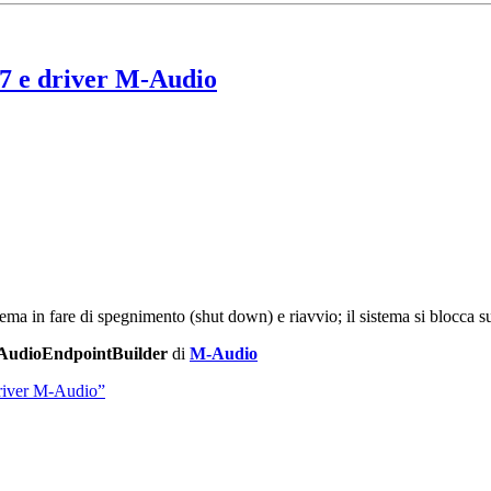
7 e driver M-Audio
lema in fare di spegnimento (shut down) e riavvio; il sistema si blocca 
AudioEndpointBuilder
di
M-Audio
river M-Audio”