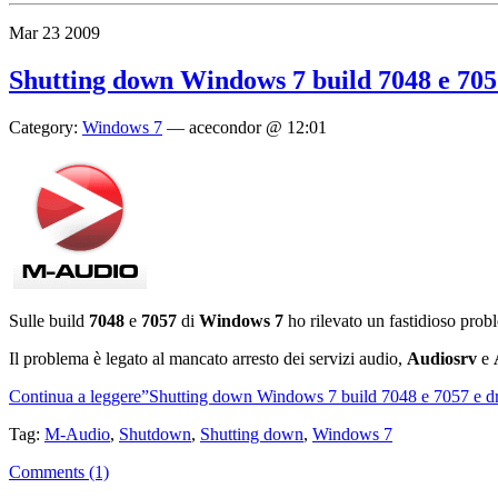
Mar
23
2009
Shutting down Windows 7 build 7048 e 705
Category:
Windows 7
—
acecondor @ 12:01
Sulle build
7048
e
7057
di
Windows 7
ho rilevato un fastidioso prob
Il problema è legato al mancato arresto dei servizi audio,
Audiosrv
e
Continua a leggere”Shutting down Windows 7 build 7048 e 7057 e d
Tag:
M-Audio
,
Shutdown
,
Shutting down
,
Windows 7
Comments (1)