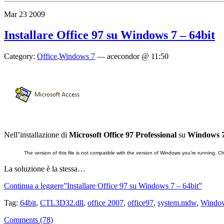
Mar
23
2009
Installare Office 97 su Windows 7 – 64bit
Category:
Office
,
Windows 7
—
acecondor @ 11:50
Nell’installazione di
Microsoft Office 97 Professional
su
Windows 
The version of this file is not compatible with the version of Windows you’re running. 
La soluzione è la stessa…
Continua a leggere”Installare Office 97 su Windows 7 – 64bit”
Tag:
64bit
,
CTL3D32.dll
,
office 2007
,
office97
,
system.mdw
,
Windo
Comments (78)