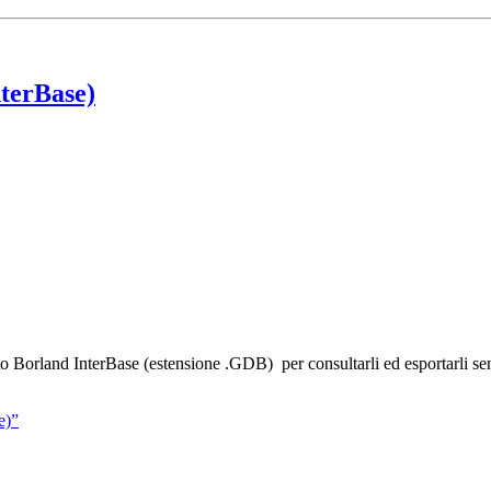
nterBase)
ato Borland InterBase (estensione .GDB) per consultarli ed esportarli s
e)”