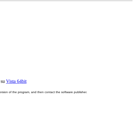
i su
Vista 64bit
version of the program, and then contact the software publisher.