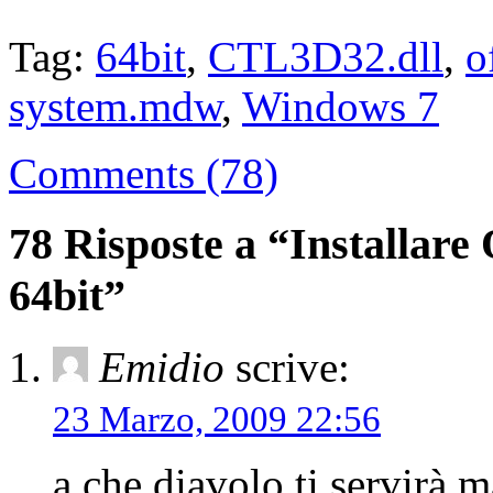
Tag:
64bit
,
CTL3D32.dll
,
o
system.mdw
,
Windows 7
Comments (78)
78 Risposte a “Installare
64bit”
Emidio
scrive:
23 Marzo, 2009 22:56
a che diavolo ti servirà m