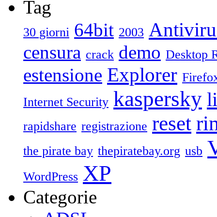
Tag
Antiviru
64bit
30 giorni
2003
censura
demo
crack
Desktop 
Explorer
estensione
Firefo
kaspersky
l
Internet Security
reset
ri
rapidshare
registrazione
V
the pirate bay
thepiratebay.org
usb
XP
WordPress
Categorie