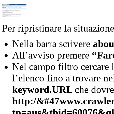
Per ripristinare la situazio
Nella barra scrivere
abou
All’avviso premere
“Far
Nel campo filtro cercare 
l’elenco fino a trovare 
keyword.URL
che dovre
http:/&#47www.crawler.
tp=aus&tbid=60076&q