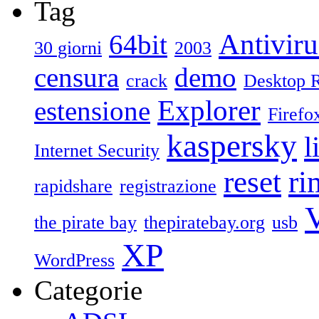
Tag
Antiviru
64bit
30 giorni
2003
censura
demo
crack
Desktop 
Explorer
estensione
Firefo
kaspersky
l
Internet Security
reset
ri
rapidshare
registrazione
V
the pirate bay
thepiratebay.org
usb
XP
WordPress
Categorie