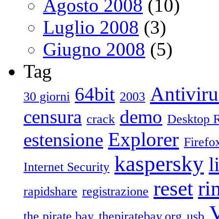
Agosto 2008
(10)
Luglio 2008
(3)
Giugno 2008
(5)
Tag
Antiviru
64bit
30 giorni
2003
censura
demo
crack
Desktop 
Explorer
estensione
Firefo
kaspersky
l
Internet Security
reset
ri
rapidshare
registrazione
V
the pirate bay
thepiratebay.org
usb