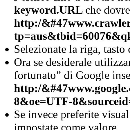
keyword.URL
che dovre
http:/&#47www.crawler.
tp=aus&tbid=60076&q
Selezionate la riga, tasto
Ora se desiderale utilizz
fortunato” di Google inse
http:/&#47www.google
8&oe=UTF-8&sourceid
Se invece preferite visuali
impostate come valore