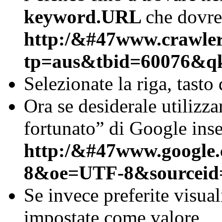
keyword.URL
che dovre
http:/&#47www.crawler.
tp=aus&tbid=60076&q
Selezionate la riga, tasto
Ora se desiderale utilizz
fortunato” di Google inse
http:/&#47www.google
8&oe=UTF-8&sourceid
Se invece preferite visuali
impostate come valore