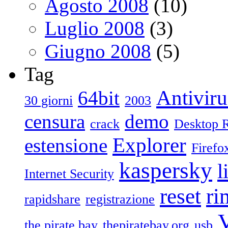
Agosto 2008
(10)
Luglio 2008
(3)
Giugno 2008
(5)
Tag
Antiviru
64bit
30 giorni
2003
censura
demo
crack
Desktop 
Explorer
estensione
Firefo
kaspersky
l
Internet Security
reset
ri
rapidshare
registrazione
V
the pirate bay
thepiratebay.org
usb