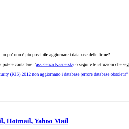
un po’ non è più possibile aggiornare i database delle firme?
 potete contattare l’
assistenza Kaspersky
o seguire le istruzioni che se
rity (KIS) 2012 non aggiornano i database (errore database obsoleti)”
il, Hotmail, Yahoo Mail