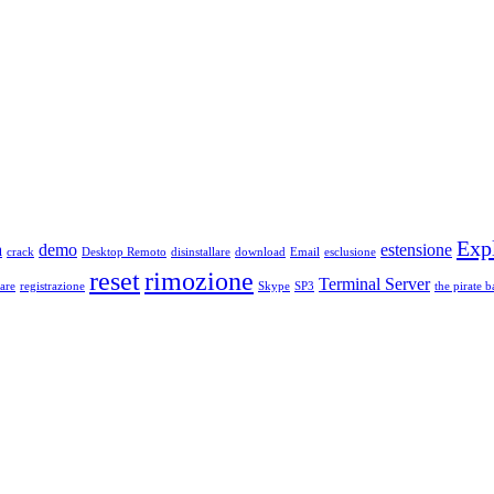
Exp
a
demo
estensione
crack
Desktop Remoto
disinstallare
download
Email
esclusione
reset
rimozione
Terminal Server
are
registrazione
Skype
SP3
the pirate b