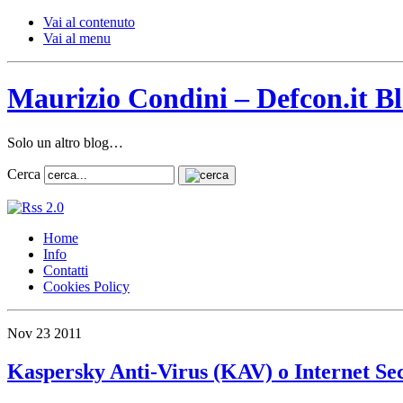
Vai al contenuto
Vai al menu
Maurizio Condini – Defcon.it B
Solo un altro blog…
Cerca
Home
Info
Contatti
Cookies Policy
Nov
23
2011
Kaspersky Anti-Virus (KAV) o Internet Sec