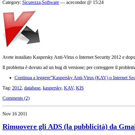
Category:
Sicurezza
,
Software
—
acecondor @ 15:24
Avete installato Kaspersky Anti-Virus o Internet Security 2012 e dopo 
Il problema è dovuto ad un bug di versione; per correggere il problema
Continua a leggere”Kaspersky Anti-Virus (KAV) o Internet Secu
Tag:
2012
,
database
,
kaspersky
,
KAV
,
KIS
Comments (2)
Nov
16
2011
Rimuovere gli ADS (la pubblicità) da Gma