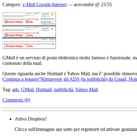
Category:
e-Mail
,
Google
,
Internet
—
acecondor @ 23:55
GMail è un servizio di posta elettronica molto famoso e funzionale, ma t
contenuto della mail.
Questo riguarda anche Hotmail e Yahoo Mail, ma è’ possibile rimuo
Continua a leggere”Rimuovere gli ADS (la pubblicità) da Gmail, Hot
Tag:
ads
,
GMail
,
Hotmail
,
pubblicità
,
Yahoo Mail
Comments (0)
Attiva Dropbox!
Clicca sull'immagine qui sotto per registrarti ed attivare gratuit