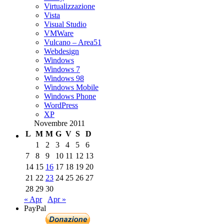
Virtualizzazione
Vista
Visual Studio
VMWare
Vulcano – Area51
Webdesign
Windows
Windows 7
Windows 98
Windows Mobile
Windows Phone
WordPress
XP
Novembre 2011
L
M
M
G
V
S
D
1
2
3
4
5
6
7
8
9
10
11
12
13
14
15
16
17
18
19
20
21
22
23
24
25
26
27
28
29
30
« Apr
Apr »
PayPal