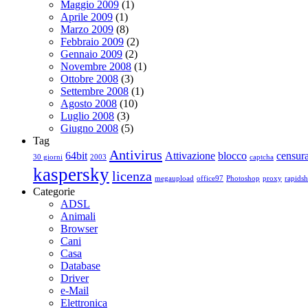
Maggio 2009
(1)
Aprile 2009
(1)
Marzo 2009
(8)
Febbraio 2009
(2)
Gennaio 2009
(2)
Novembre 2008
(1)
Ottobre 2008
(3)
Settembre 2008
(1)
Agosto 2008
(10)
Luglio 2008
(3)
Giugno 2008
(5)
Tag
Antivirus
64bit
Attivazione
blocco
censur
30 giorni
2003
captcha
kaspersky
licenza
megaupload
office97
Photoshop
proxy
rapidsh
Categorie
ADSL
Animali
Browser
Cani
Casa
Database
Driver
e-Mail
Elettronica