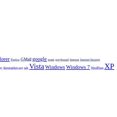
lorer
google
GMail
Firefox
gratis
greyhound
Internet
Internet Security
XP
Vista
Windows
Windows 7
ay
thepiratebay.org
usb
WordPress