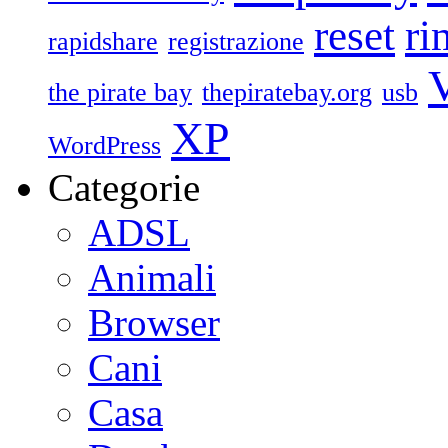
reset
ri
rapidshare
registrazione
V
the pirate bay
thepiratebay.org
usb
XP
WordPress
Categorie
ADSL
Animali
Browser
Cani
Casa