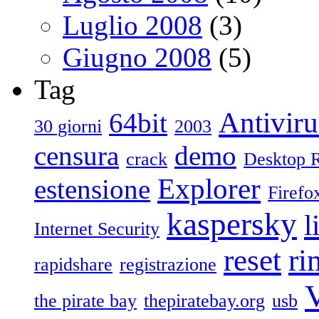
Luglio 2008
(3)
Giugno 2008
(5)
Tag
Antiviru
64bit
30 giorni
2003
censura
demo
crack
Desktop 
Explorer
estensione
Firefo
kaspersky
l
Internet Security
reset
ri
rapidshare
registrazione
V
the pirate bay
thepiratebay.org
usb