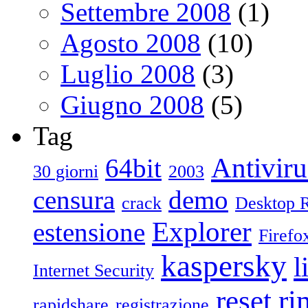
Settembre 2008
(1)
Agosto 2008
(10)
Luglio 2008
(3)
Giugno 2008
(5)
Tag
Antiviru
64bit
30 giorni
2003
censura
demo
crack
Desktop 
Explorer
estensione
Firefo
kaspersky
l
Internet Security
reset
ri
rapidshare
registrazione