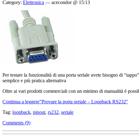
Category:
Elettronica
—
acecondor @ 15:13
Per testare la funzionalità di una porta seriale avete bisogno di “tappo”
semplice e più pratica alternativa
Oltre ai vari prodotti commerciali con un minimo di manualità è possib
Continua a leggere”Provare la porta seriale – Loopback RS232″
Tag:
loopback
,
pinout
,
rs232
,
seriale
Comments (9)