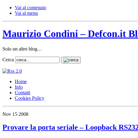
Vai al contenuto
Vai al menu
Maurizio Condini – Defcon.it B
Solo un altro blog…
Cerca
Home
Info
Contatti
Cookies Policy
Nov
15
2008
Provare la porta seriale – Loopback RS23