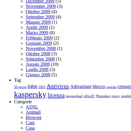
Dicembre 2009
(5)
Novembre 2009
(3)
Ottobre 2009
(4)
Settembre 2009
(4)
Maggio 2009
(1)
Aprile 2009
(1)
Marzo 2009
(8)
Febbraio 2009
(2)
Gennaio 2009
(2)
Novembre 2008
(1)
Ottobre 2008
(3)
Settembre 2008
(1)
Agosto 2008
(10)
Luglio 2008
(3)
Giugno 2008
(5)
Tag
Antivirus
64bit
Attivazione
blocco
censur
30 giorni
2003
captcha
kaspersky
licenza
megaupload
office97
Photoshop
proxy
rapidsh
Categorie
ADSL
Animali
Browser
Cani
Casa