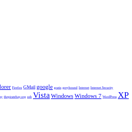
lorer
google
GMail
Firefox
gratis
greyhound
Internet
Internet Security
XP
Vista
Windows
Windows 7
ay
thepiratebay.org
usb
WordPress