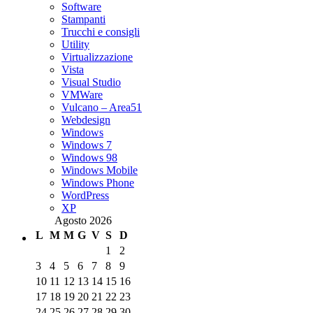
Software
Stampanti
Trucchi e consigli
Utility
Virtualizzazione
Vista
Visual Studio
VMWare
Vulcano – Area51
Webdesign
Windows
Windows 7
Windows 98
Windows Mobile
Windows Phone
WordPress
XP
Agosto 2026
L
M
M
G
V
S
D
1
2
3
4
5
6
7
8
9
10
11
12
13
14
15
16
17
18
19
20
21
22
23
24
25
26
27
28
29
30