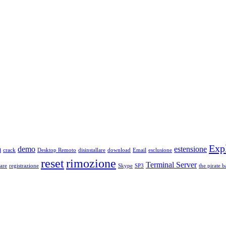
Exp
a
demo
estensione
crack
Desktop Remoto
disinstallare
download
Email
esclusione
reset
rimozione
Terminal Server
are
registrazione
Skype
SP3
the pirate b