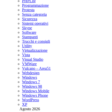
PHPList
Programmazione
Protesta
Senza categoria
Sicurezza
Sistemi operativi
Skype
Software
Stampanti
Trucchi e consigli
Utility
Virtualizzazione
Vista
Visual Studio
VMWare
Vulcano – Area51
Webdesign
Windows
Windows 7
Windows 98
Windows Mobile
Windows Phone
WordPress
XP
Agosto 2026