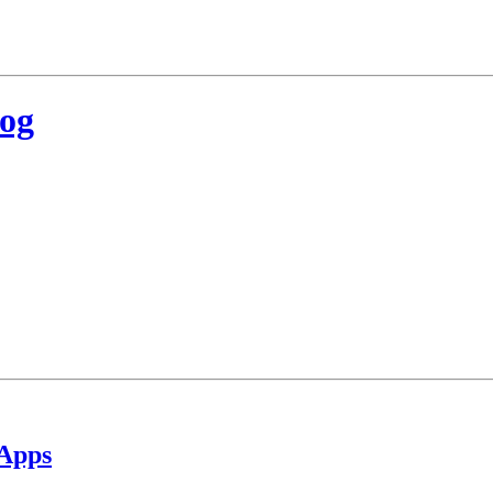
log
 Apps