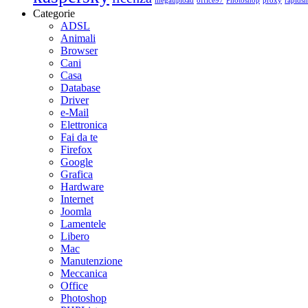
megaupload
office97
Photoshop
proxy
rapidsh
Categorie
ADSL
Animali
Browser
Cani
Casa
Database
Driver
e-Mail
Elettronica
Fai da te
Firefox
Google
Grafica
Hardware
Internet
Joomla
Lamentele
Libero
Mac
Manutenzione
Meccanica
Office
Photoshop