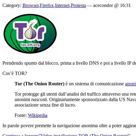
Category:
Browser
,
Firefox
,
Internet
,
Protesta
—
acecondor @ 16:31
Prendendo spunto dal blocco, prima a livello DNS e poi a livello IP d
Cos’è TOR?
Tor (The Onion Router)
è un sistema di comunicazione
anon
Tor protegge gli utenti dall’analisi del traffico attraverso una ret
anonimi
nascosti
. Originariamente sponsorizzato dalla US Nava
associazione senza fine di lucro.
Fonte:
Wikipedia
In parole povere premette la navigazione anonima oltre a poter aggirare 
Continua a leggere”Video installazione TOR (The Onion Router)”