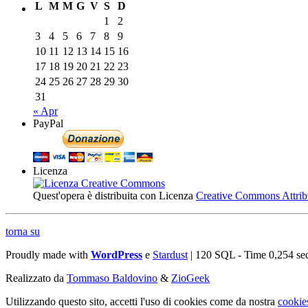
L
M
M
G
V
S
D
1
2
3
4
5
6
7
8
9
10
11
12
13
14
15
16
17
18
19
20
21
22
23
24
25
26
27
28
29
30
31
« Apr
PayPal
Licenza
Quest'opera è distribuita con Licenza
Creative Commons Attribuz
torna su
Proudly made with
WordPress
e
Stardust
| 120 SQL - Time 0,254 se
Realizzato da
Tommaso Baldovino
&
ZioGeek
Utilizzando questo sito, accetti l'uso di cookies come da nostra
cookie