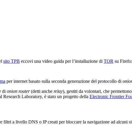
el
sito TPB
eccovi una video guida per l’installazione di
TOR
su Firefo
ima
per internet basato sulla seconda generazione del protocollo di
onio
e di
onion router
(detti anche
relay
), gestiti da volontari, che permettono
l Research Laboratory, è stato un progetto della
Electronic Frontier Fo
filtri a livello DNS o IP creati per bloccare la navigazione ad alcuni sit