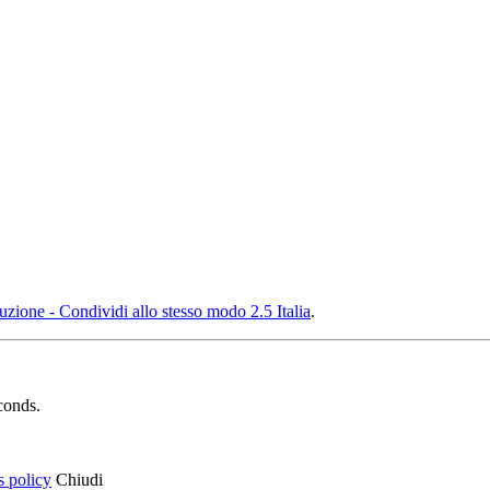
ione - Condividi allo stesso modo 2.5 Italia
.
conds.
s policy
Chiudi