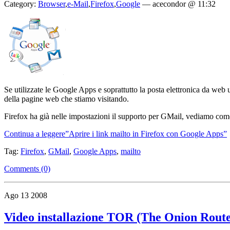
Category:
Browser
,
e-Mail
,
Firefox
,
Google
—
acecondor @ 11:32
Se utilizzate le Google Apps e soprattutto la posta elettronica da web 
della pagine web che stiamo visitando.
Firefox ha già nelle impostazioni il supporto per GMail, vediamo co
Continua a leggere”Aprire i link mailto in Firefox con Google Apps”
Tag:
Firefox
,
GMail
,
Google Apps
,
mailto
Comments (0)
Ago
13
2008
Video installazione TOR (The Onion Route