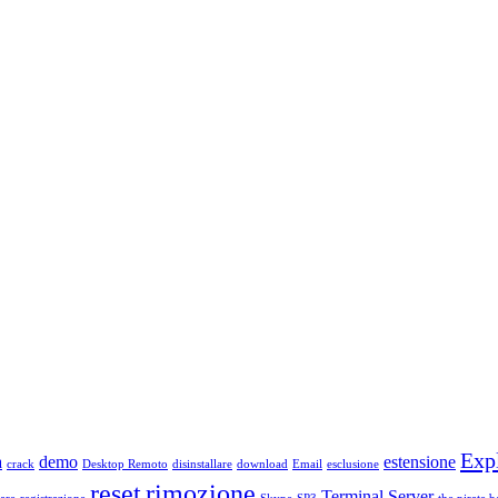
Exp
a
demo
estensione
crack
Desktop Remoto
disinstallare
download
Email
esclusione
reset
rimozione
Terminal Server