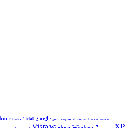
lorer
google
GMail
Firefox
gratis
greyhound
Internet
Internet Security
XP
Vista
Windows
Windows 7