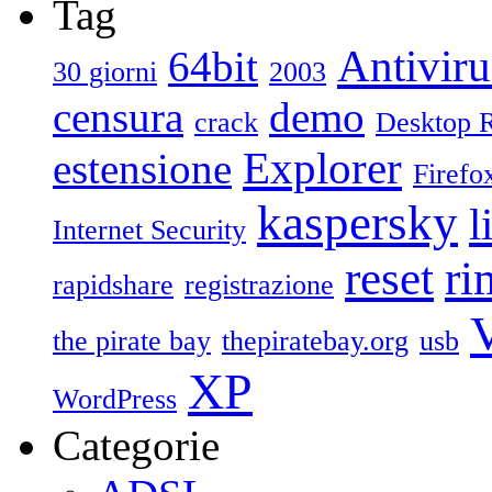
Tag
Antiviru
64bit
30 giorni
2003
censura
demo
crack
Desktop 
Explorer
estensione
Firefo
kaspersky
l
Internet Security
reset
ri
rapidshare
registrazione
V
the pirate bay
thepiratebay.org
usb
XP
WordPress
Categorie