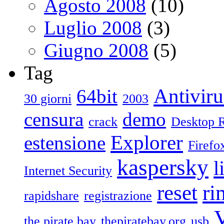
Agosto 2008
(10)
Luglio 2008
(3)
Giugno 2008
(5)
Tag
Antiviru
64bit
30 giorni
2003
censura
demo
crack
Desktop 
Explorer
estensione
Firefo
kaspersky
l
Internet Security
reset
ri
rapidshare
registrazione
V
the pirate bay
thepiratebay.org
usb