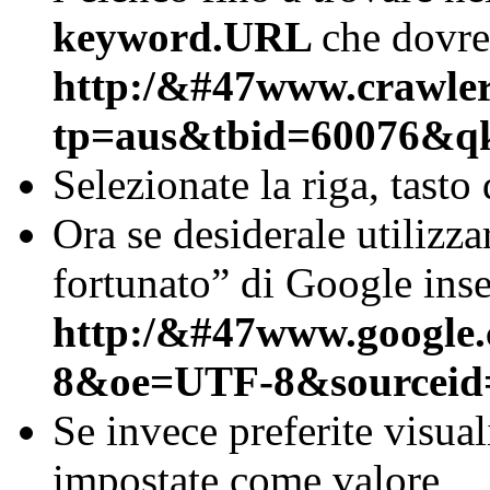
keyword.URL
che dovre
http:/&#47www.crawler.
tp=aus&tbid=60076&q
Selezionate la riga, tasto
Ora se desiderale utilizz
fortunato” di Google inse
http:/&#47www.google
8&oe=UTF-8&sourceid
Se invece preferite visuali
impostate come valore