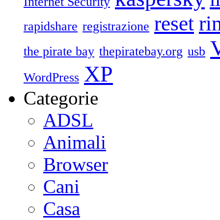
Internet Security
reset
ri
rapidshare
registrazione
V
the pirate bay
thepiratebay.org
usb
XP
WordPress
Categorie
ADSL
Animali
Browser
Cani
Casa