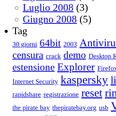
Luglio 2008
(3)
Giugno 2008
(5)
Tag
Antiviru
64bit
30 giorni
2003
censura
demo
crack
Desktop 
Explorer
estensione
Firefo
kaspersky
l
Internet Security
reset
ri
rapidshare
registrazione
V
the pirate bay
thepiratebay.org
usb