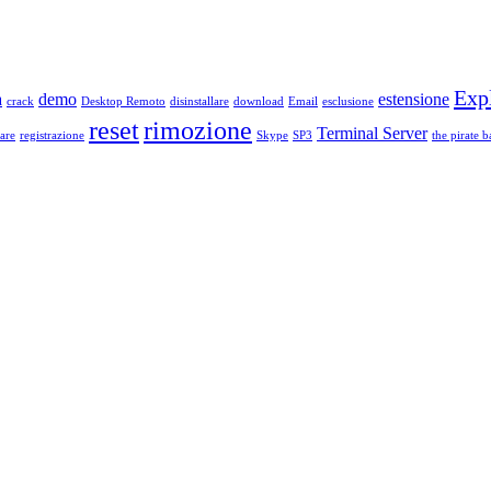
Exp
a
demo
estensione
crack
Desktop Remoto
disinstallare
download
Email
esclusione
reset
rimozione
Terminal Server
are
registrazione
Skype
SP3
the pirate b