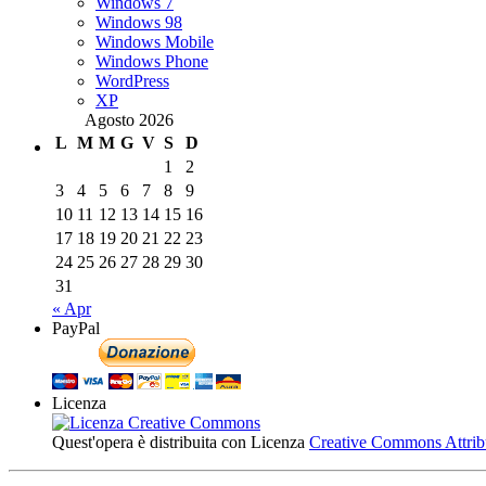
Windows 7
Windows 98
Windows Mobile
Windows Phone
WordPress
XP
Agosto 2026
L
M
M
G
V
S
D
1
2
3
4
5
6
7
8
9
10
11
12
13
14
15
16
17
18
19
20
21
22
23
24
25
26
27
28
29
30
31
« Apr
PayPal
Licenza
Quest'opera è distribuita con Licenza
Creative Commons Attribuz