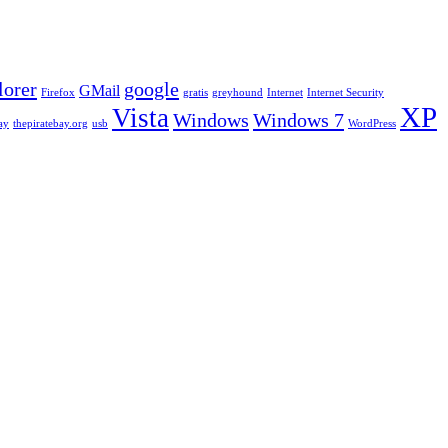
lorer
google
GMail
Firefox
gratis
greyhound
Internet
Internet Security
XP
Vista
Windows
Windows 7
ay
thepiratebay.org
usb
WordPress