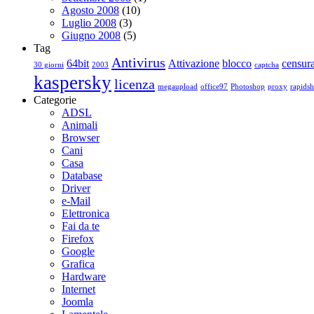
Agosto 2008
(10)
Luglio 2008
(3)
Giugno 2008
(5)
Tag
Antivirus
64bit
Attivazione
blocco
censur
30 giorni
2003
captcha
kaspersky
licenza
megaupload
office97
Photoshop
proxy
rapidsh
Categorie
ADSL
Animali
Browser
Cani
Casa
Database
Driver
e-Mail
Elettronica
Fai da te
Firefox
Google
Grafica
Hardware
Internet
Joomla