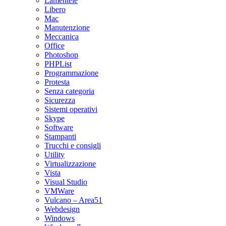
Lamentele
Libero
Mac
Manutenzione
Meccanica
Office
Photoshop
PHPList
Programmazione
Protesta
Senza categoria
Sicurezza
Sistemi operativi
Skype
Software
Stampanti
Trucchi e consigli
Utility
Virtualizzazione
Vista
Visual Studio
VMWare
Vulcano – Area51
Webdesign
Windows