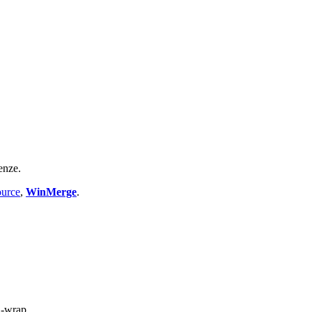
enze.
urce
,
WinMerge
.
d-wrap