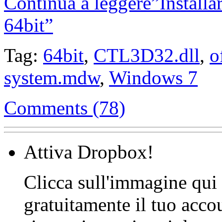
Continua a leggere”Installa
64bit”
Tag:
64bit
,
CTL3D32.dll
,
o
system.mdw
,
Windows 7
Comments (78)
Attiva Dropbox!
Clicca sull'immagine qui s
gratuitamente il tuo acco