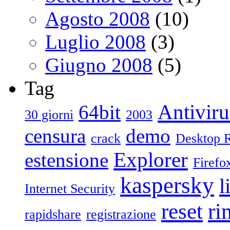
Agosto 2008
(10)
Luglio 2008
(3)
Giugno 2008
(5)
Tag
Antiviru
64bit
30 giorni
2003
censura
demo
crack
Desktop 
Explorer
estensione
Firefo
kaspersky
l
Internet Security
reset
ri
rapidshare
registrazione