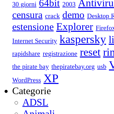
Antiviru
64bit
30 giorni
2003
censura
demo
crack
Desktop 
Explorer
estensione
Firefo
kaspersky
l
Internet Security
reset
ri
rapidshare
registrazione
V
the pirate bay
thepiratebay.org
usb
XP
WordPress
Categorie
ADSL
Animali