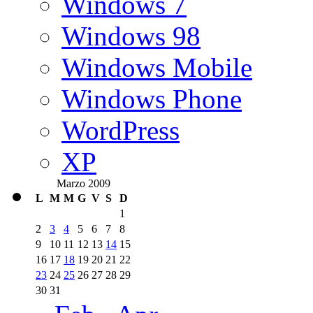
Windows 7
Windows 98
Windows Mobile
Windows Phone
WordPress
XP
Marzo 2009
L
M
M
G
V
S
D
1
2
3
4
5
6
7
8
9
10
11
12
13
14
15
16
17
18
19
20
21
22
23
24
25
26
27
28
29
30
31