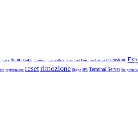
Exp
a
demo
estensione
crack
Desktop Remoto
disinstallare
download
Email
esclusione
reset
rimozione
Terminal Server
are
registrazione
Skype
SP3
the pirate b