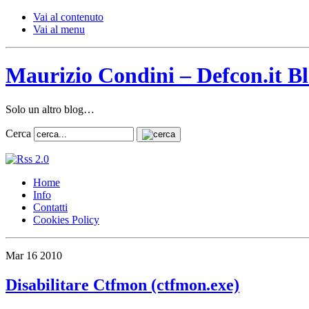
Vai al contenuto
Vai al menu
Maurizio Condini – Defcon.it B
Solo un altro blog…
Cerca
Home
Info
Contatti
Cookies Policy
Mar
16
2010
Disabilitare Ctfmon (ctfmon.exe)