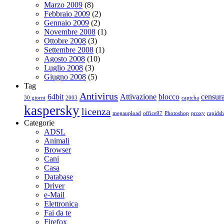
Marzo 2009
(8)
Febbraio 2009
(2)
Gennaio 2009
(2)
Novembre 2008
(1)
Ottobre 2008
(3)
Settembre 2008
(1)
Agosto 2008
(10)
Luglio 2008
(3)
Giugno 2008
(5)
Tag
Antivirus
64bit
Attivazione
blocco
censur
30 giorni
2003
captcha
kaspersky
licenza
megaupload
office97
Photoshop
proxy
rapidsh
Categorie
ADSL
Animali
Browser
Cani
Casa
Database
Driver
e-Mail
Elettronica
Fai da te
Firefox