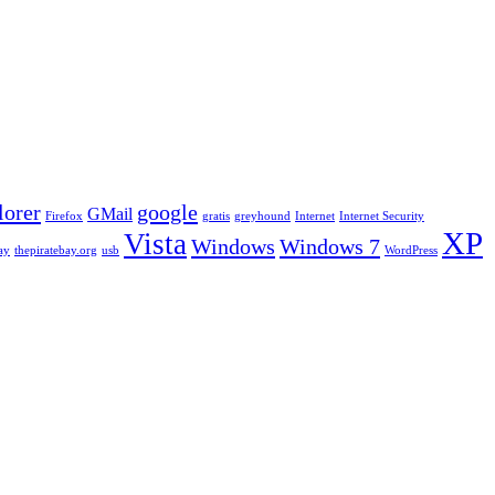
lorer
google
GMail
Firefox
gratis
greyhound
Internet
Internet Security
XP
Vista
Windows
Windows 7
ay
thepiratebay.org
usb
WordPress