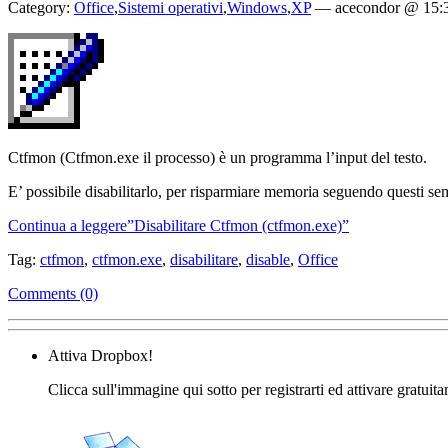
Category:
Office
,
Sistemi operativi
,
Windows
,
XP
—
acecondor @ 15:
Ctfmon (Ctfmon.exe il processo) è un programma l’input del testo.
E’ possibile disabilitarlo, per risparmiare memoria seguendo questi se
Continua a leggere”Disabilitare Ctfmon (ctfmon.exe)”
Tag:
ctfmon
,
ctfmon.exe
,
disabilitare
,
disable
,
Office
Comments (0)
Attiva Dropbox!
Clicca sull'immagine qui sotto per registrarti ed attivare gratuit