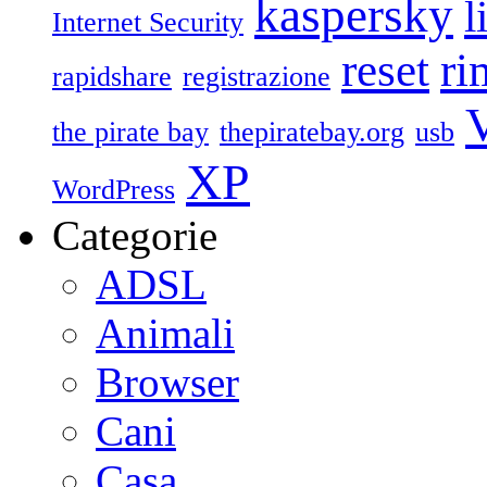
kaspersky
l
Internet Security
reset
ri
rapidshare
registrazione
V
the pirate bay
thepiratebay.org
usb
XP
WordPress
Categorie
ADSL
Animali
Browser
Cani
Casa