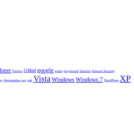
lorer
google
GMail
Firefox
gratis
greyhound
Internet
Internet Security
XP
Vista
Windows
Windows 7
ay
thepiratebay.org
usb
WordPress