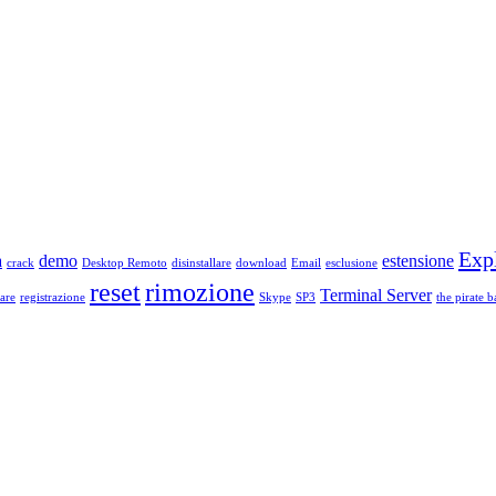
Exp
a
demo
estensione
crack
Desktop Remoto
disinstallare
download
Email
esclusione
reset
rimozione
Terminal Server
are
registrazione
Skype
SP3
the pirate b