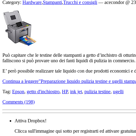
Category:
Hardware
,
Stampanti
,
Trucchi e consigli
—
acecondor @ 23
Può capitare che le testine delle stampanti a getto d’inchistro di otturi
falliscono si può provare uno dei fanti liquidi di pulizia in commercio.
E’ però possibile realizzare tale liquido con due prodotti economici e di
Continua a leggere”Preparazione liquido pulizia testine e ugelli stampa
Tag:
Epson
,
getto d'inchiostro
,
HP
,
ink jet
,
pulizia testine
,
ugelli
Comments (198)
Attiva Dropbox!
Clicca sull'immagine qui sotto per registrarti ed attivare gratuit