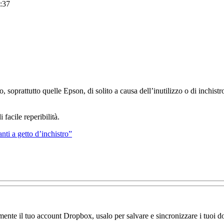
:37
no, soprattutto quelle Epson, di solito a causa dell’inutilizzo o di inchist
 facile reperibilità.
nti a getto d’inchistro”
amente il tuo account Dropbox, usalo per salvare e sincronizzare i tuoi do