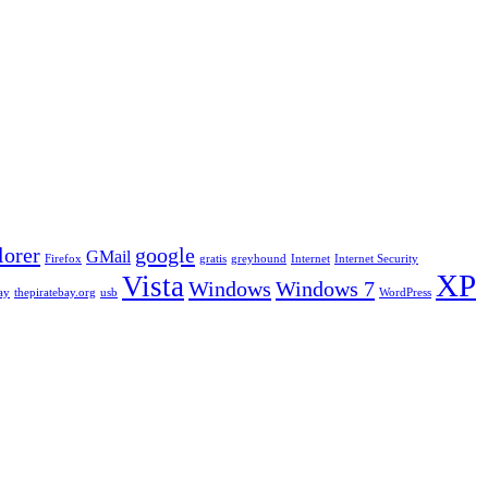
lorer
google
GMail
Firefox
gratis
greyhound
Internet
Internet Security
XP
Vista
Windows
Windows 7
ay
thepiratebay.org
usb
WordPress