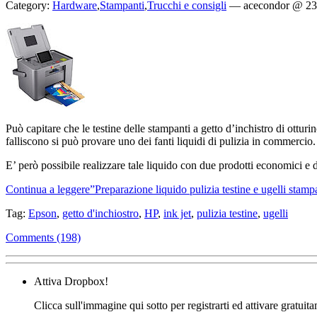
Category:
Hardware
,
Stampanti
,
Trucchi e consigli
—
acecondor @ 23
Può capitare che le testine delle stampanti a getto d’inchistro di otturi
falliscono si può provare uno dei fanti liquidi di pulizia in commercio.
E’ però possibile realizzare tale liquido con due prodotti economici e di
Continua a leggere”Preparazione liquido pulizia testine e ugelli stampa
Tag:
Epson
,
getto d'inchiostro
,
HP
,
ink jet
,
pulizia testine
,
ugelli
Comments (198)
Attiva Dropbox!
Clicca sull'immagine qui sotto per registrarti ed attivare gratuit