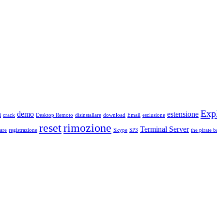
Exp
a
demo
estensione
crack
Desktop Remoto
disinstallare
download
Email
esclusione
reset
rimozione
Terminal Server
are
registrazione
Skype
SP3
the pirate b