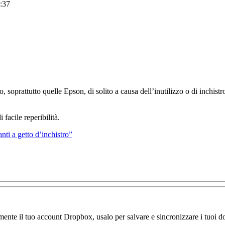
:37
no, soprattutto quelle Epson, di solito a causa dell’inutilizzo o di inchist
 facile reperibilità.
nti a getto d’inchistro”
amente il tuo account Dropbox, usalo per salvare e sincronizzare i tuoi do