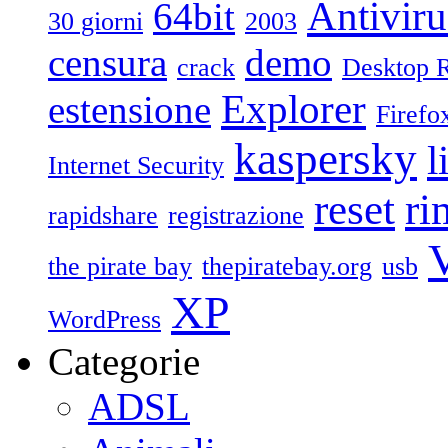
Antiviru
64bit
30 giorni
2003
censura
demo
crack
Desktop 
Explorer
estensione
Firefo
kaspersky
l
Internet Security
reset
ri
rapidshare
registrazione
V
the pirate bay
thepiratebay.org
usb
XP
WordPress
Categorie
ADSL