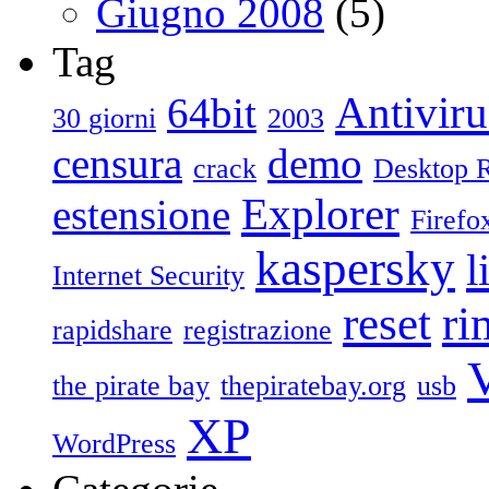
Giugno 2008
(5)
Tag
Antiviru
64bit
30 giorni
2003
censura
demo
crack
Desktop 
Explorer
estensione
Firefo
kaspersky
l
Internet Security
reset
ri
rapidshare
registrazione
V
the pirate bay
thepiratebay.org
usb
XP
WordPress