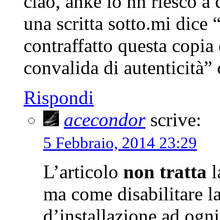
ciao, anke io nn riesco a 
una scritta sotto.mi dice 
contraffatto questa copia
convalida di autenticità”
Rispondi
acecondor
scrive:
5 Febbraio, 2014 23:29
L’articolo
non tratta
l
ma come disabilitare la
d’installazione ad ogn