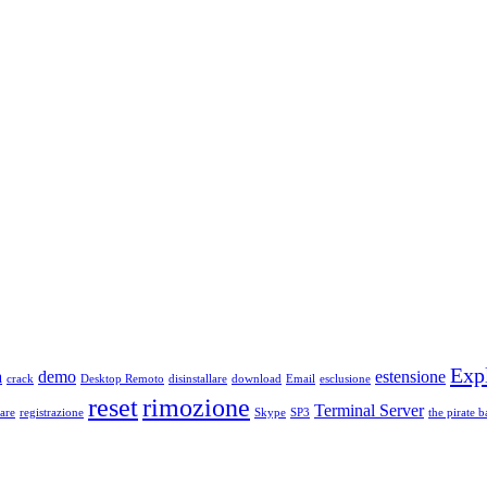
Exp
a
demo
estensione
crack
Desktop Remoto
disinstallare
download
Email
esclusione
reset
rimozione
Terminal Server
are
registrazione
Skype
SP3
the pirate b