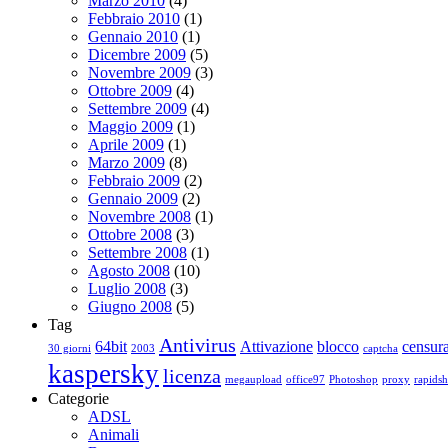
Marzo 2010
(4)
Febbraio 2010
(1)
Gennaio 2010
(1)
Dicembre 2009
(5)
Novembre 2009
(3)
Ottobre 2009
(4)
Settembre 2009
(4)
Maggio 2009
(1)
Aprile 2009
(1)
Marzo 2009
(8)
Febbraio 2009
(2)
Gennaio 2009
(2)
Novembre 2008
(1)
Ottobre 2008
(3)
Settembre 2008
(1)
Agosto 2008
(10)
Luglio 2008
(3)
Giugno 2008
(5)
Tag
Antivirus
64bit
Attivazione
blocco
censur
30 giorni
2003
captcha
kaspersky
licenza
megaupload
office97
Photoshop
proxy
rapidsh
Categorie
ADSL
Animali