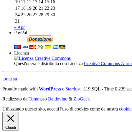
10
11
12
13
14
15
16
17
18
19
20
21
22
23
24
25
26
27
28
29
30
31
« Apr
PayPal
Licenza
Quest'opera è distribuita con Licenza
Creative Commons Attribuz
torna su
Proudly made with
WordPress
e
Stardust
| 119 SQL - Time 0,239 se
Realizzato da
Tommaso Baldovino
&
ZioGeek
Utilizzando questo sito, accetti l'uso di cookies come da nostra
cookie
Chiudi