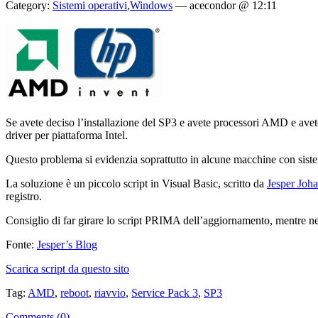
Category:
Sistemi operativi
,
Windows
—
acecondor @ 12:11
Se avete deciso l’installazione del SP3 e avete processori AMD e avete g
driver per piattaforma Intel.
Questo problema si evidenzia soprattutto in alcune macchine con siste
La soluzione è un piccolo script in Visual Basic, scritto da
Jesper Joh
registro.
Consiglio di far girare lo script PRIMA dell’aggiornamento, mentre nel c
Fonte:
Jesper’s Blog
Scarica script da questo sito
Tag:
AMD
,
reboot
,
riavvio
,
Service Pack 3
,
SP3
Comments (0)