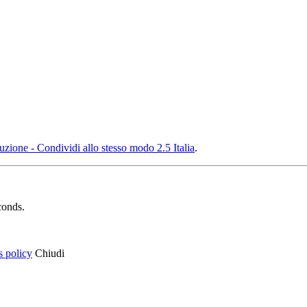
ione - Condividi allo stesso modo 2.5 Italia
.
conds.
s policy
Chiudi