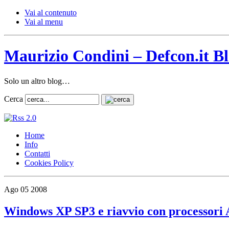
Vai al contenuto
Vai al menu
Maurizio Condini – Defcon.it B
Solo un altro blog…
Cerca
Home
Info
Contatti
Cookies Policy
Ago
05
2008
Windows XP SP3 e riavvio con processor