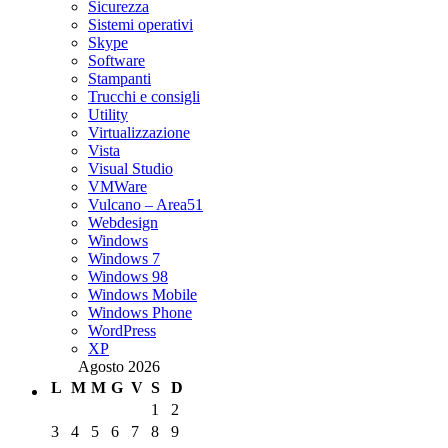
Sicurezza
Sistemi operativi
Skype
Software
Stampanti
Trucchi e consigli
Utility
Virtualizzazione
Vista
Visual Studio
VMWare
Vulcano – Area51
Webdesign
Windows
Windows 7
Windows 98
Windows Mobile
Windows Phone
WordPress
XP
Agosto 2026
L
M
M
G
V
S
D
1
2
3
4
5
6
7
8
9