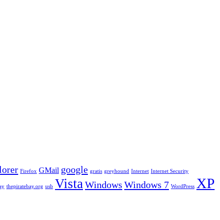
lorer
google
GMail
Firefox
gratis
greyhound
Internet
Internet Security
XP
Vista
Windows
Windows 7
ay
thepiratebay.org
usb
WordPress