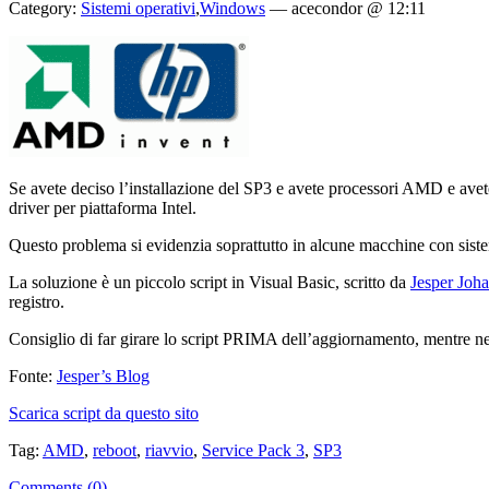
Category:
Sistemi operativi
,
Windows
—
acecondor @ 12:11
Se avete deciso l’installazione del SP3 e avete processori AMD e avete g
driver per piattaforma Intel.
Questo problema si evidenzia soprattutto in alcune macchine con siste
La soluzione è un piccolo script in Visual Basic, scritto da
Jesper Joh
registro.
Consiglio di far girare lo script PRIMA dell’aggiornamento, mentre nel c
Fonte:
Jesper’s Blog
Scarica script da questo sito
Tag:
AMD
,
reboot
,
riavvio
,
Service Pack 3
,
SP3
Comments (0)