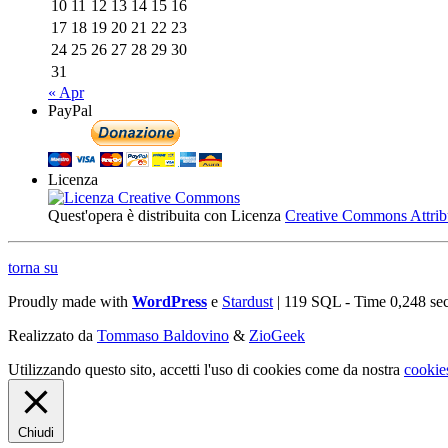
10
11
12
13
14
15
16
17
18
19
20
21
22
23
24
25
26
27
28
29
30
31
« Apr
PayPal
Licenza
Quest'opera è distribuita con Licenza
Creative Commons Attribuz
torna su
Proudly made with
WordPress
e
Stardust
| 119 SQL - Time 0,248 se
Realizzato da
Tommaso Baldovino
&
ZioGeek
Utilizzando questo sito, accetti l'uso di cookies come da nostra
cookie
Chiudi