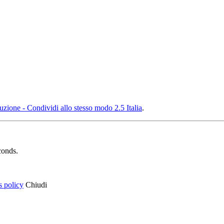
ione - Condividi allo stesso modo 2.5 Italia
.
conds.
s policy
Chiudi