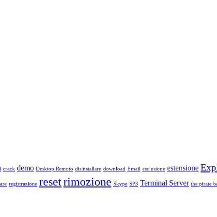
Exp
a
demo
estensione
crack
Desktop Remoto
disinstallare
download
Email
esclusione
reset
rimozione
Terminal Server
are
registrazione
Skype
SP3
the pirate b