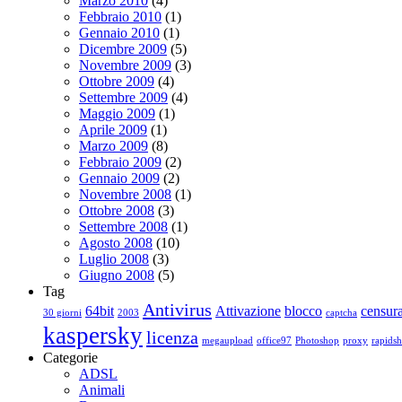
Marzo 2010
(4)
Febbraio 2010
(1)
Gennaio 2010
(1)
Dicembre 2009
(5)
Novembre 2009
(3)
Ottobre 2009
(4)
Settembre 2009
(4)
Maggio 2009
(1)
Aprile 2009
(1)
Marzo 2009
(8)
Febbraio 2009
(2)
Gennaio 2009
(2)
Novembre 2008
(1)
Ottobre 2008
(3)
Settembre 2008
(1)
Agosto 2008
(10)
Luglio 2008
(3)
Giugno 2008
(5)
Tag
Antivirus
64bit
Attivazione
blocco
censur
30 giorni
2003
captcha
kaspersky
licenza
megaupload
office97
Photoshop
proxy
rapidsh
Categorie
ADSL
Animali