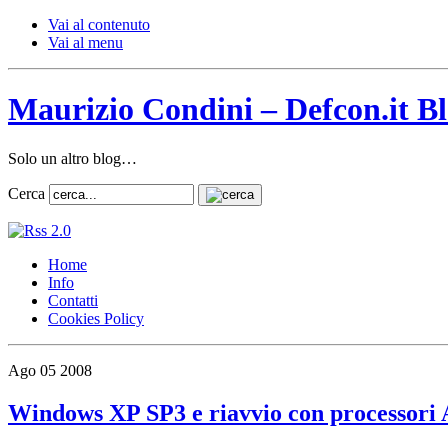
Vai al contenuto
Vai al menu
Maurizio Condini – Defcon.it B
Solo un altro blog…
Cerca
Home
Info
Contatti
Cookies Policy
Ago
05
2008
Windows XP SP3 e riavvio con processor