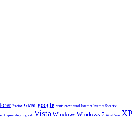
lorer
google
GMail
Firefox
gratis
greyhound
Internet
Internet Security
XP
Vista
Windows
Windows 7
ay
thepiratebay.org
usb
WordPress