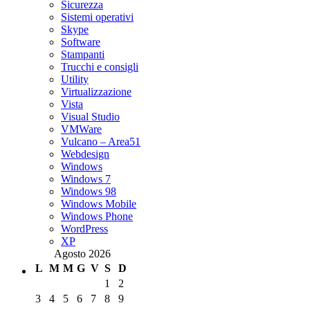
Sicurezza
Sistemi operativi
Skype
Software
Stampanti
Trucchi e consigli
Utility
Virtualizzazione
Vista
Visual Studio
VMWare
Vulcano – Area51
Webdesign
Windows
Windows 7
Windows 98
Windows Mobile
Windows Phone
WordPress
XP
Agosto 2026
L
M
M
G
V
S
D
1
2
3
4
5
6
7
8
9