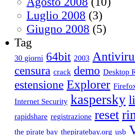
Agosto 2008
(10)
Luglio 2008
(3)
Giugno 2008
(5)
Tag
Antiviru
64bit
30 giorni
2003
censura
demo
crack
Desktop 
Explorer
estensione
Firefo
kaspersky
l
Internet Security
reset
ri
rapidshare
registrazione
V
the pirate bay
thepiratebay.org
usb