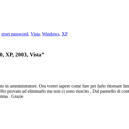
,
reset password
,
Vista
,
Windows
,
XP
0, XP, 2003, Vista”
 in amministratore. Ora vorrei sapere come fare per farlo ritornare limit
Ho provato ad eliminarlo ma non ci sono riuscito , Dal pannello di cont
prima . Grazie