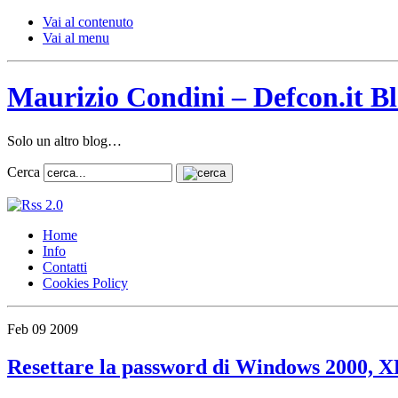
Vai al contenuto
Vai al menu
Maurizio Condini – Defcon.it B
Solo un altro blog…
Cerca
Home
Info
Contatti
Cookies Policy
Feb
09
2009
Resettare la password di Windows 2000, XP