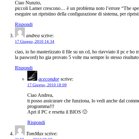
Ciao Nunzio,
piccoli Lamer crescono… è un problema noto l’errore “The spec
eseguire un ripristino della configurazione di sistema, per ripri
Rispondi
andrea
scrive:
17 Giugno, 2010 14:34
ciao, io ho masterizzato il file su un cd, ho riavviato il pc e h
la pasword) ho gia provato 5 volte ma sempre lo stesso risultat
Rispondi
acecondor
scrive:
17 Giugno, 2010 18:09
Ciao Andrea,
ti posso assicurare che funziona, lo vedi anche dal comm
programma!!!
Apri il PC e resetta il BIOS 🙂
Rispondi
TomMax
scrive: