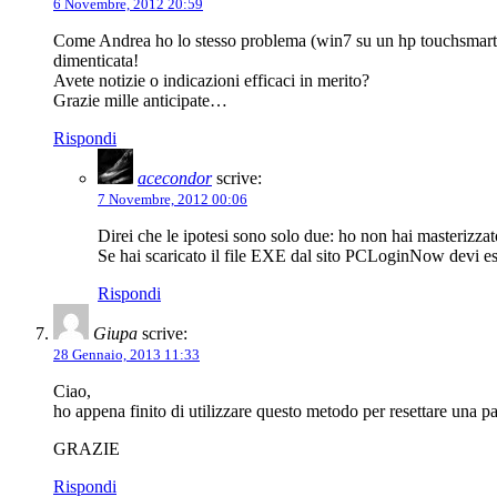
6 Novembre, 2012 20:59
Come Andrea ho lo stesso problema (win7 su un hp touchsmart 520
dimenticata!
Avete notizie o indicazioni efficaci in merito?
Grazie mille anticipate…
Rispondi
acecondor
scrive:
7 Novembre, 2012 00:06
Direi che le ipotesi sono solo due: ho non hai masterizza
Se hai scaricato il file EXE dal sito PCLoginNow devi es
Rispondi
Giupa
scrive:
28 Gennaio, 2013 11:33
Ciao,
ho appena finito di utilizzare questo metodo per resettare una 
GRAZIE
Rispondi