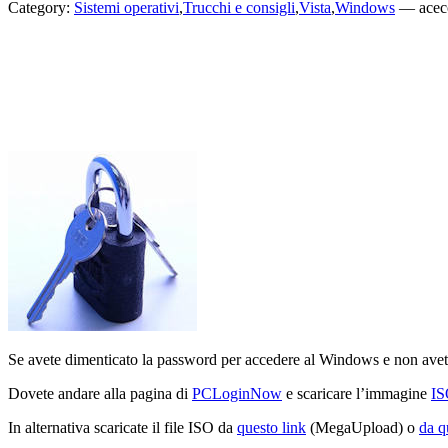
Category:
Sistemi operativi
,
Trucchi e consigli
,
Vista
,
Windows
—
ace
Se avete dimenticato la password per accedere al Windows e non avet
Dovete andare alla pagina di
PCLoginNow
e scaricare l’immagine
I
In alternativa scaricate il file ISO da
questo link
(MegaUpload) o
da q