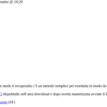
condor @ 16:20
e modo ti recuperarla c’è un metodo semplice per resettarla in modo 
SO
dispobinile nell’area download e dopo averla masterizzata avviate il
uesto
(SF)