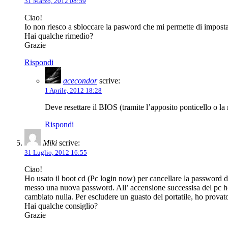
31 Marzo, 2012 08:59
Ciao!
Io non riesco a sbloccare la pasword che mi permette di impos
Hai qualche rimedio?
Grazie
Rispondi
acecondor
scrive:
1 Aprile, 2012 18:28
Deve resettare il BIOS (tramite l’apposito ponticello o la
Rispondi
Miki
scrive:
31 Luglio, 2012 16:55
Ciao!
Ho usato il boot cd (Pc login now) per cancellare la password di
messo una nuova password. All’ accensione successisa del pc ho n
cambiato nulla. Per escludere un guasto del portatile, ho provato
Hai qualche consiglio?
Grazie