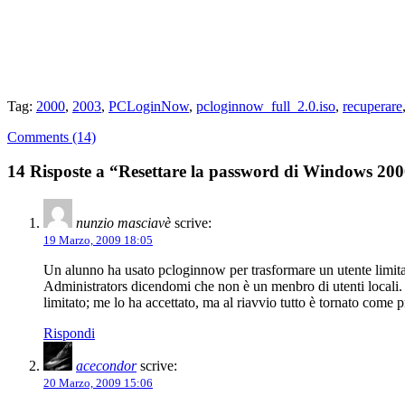
Tag:
2000
,
2003
,
PCLoginNow
,
pcloginnow_full_2.0.iso
,
recuperare
Comments (14)
14 Risposte a “Resettare la password di Windows 200
nunzio masciavè
scrive:
19 Marzo, 2009 18:05
Un alunno ha usato pcloginnow per trasformare un utente limitato
Administrators dicendomi che non è un menbro di utenti locali. 
limitato; me lo ha accettato, ma al riavvio tutto è tornato come 
Rispondi
acecondor
scrive:
20 Marzo, 2009 15:06