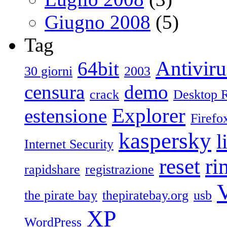
Giugno 2008
(5)
Tag
Antiviru
64bit
30 giorni
2003
censura
demo
crack
Desktop 
Explorer
estensione
Firefo
kaspersky
l
Internet Security
reset
ri
rapidshare
registrazione
V
the pirate bay
thepiratebay.org
usb
XP
WordPress