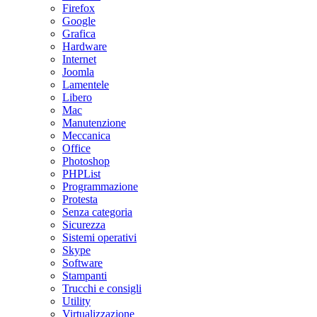
Firefox
Google
Grafica
Hardware
Internet
Joomla
Lamentele
Libero
Mac
Manutenzione
Meccanica
Office
Photoshop
PHPList
Programmazione
Protesta
Senza categoria
Sicurezza
Sistemi operativi
Skype
Software
Stampanti
Trucchi e consigli
Utility
Virtualizzazione