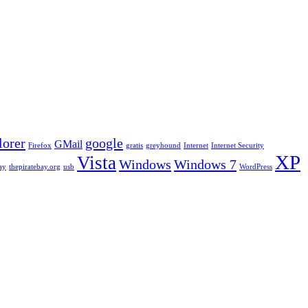
lorer
google
GMail
Firefox
gratis
greyhound
Internet
Internet Security
XP
Vista
Windows
Windows 7
ay
thepiratebay.org
usb
WordPress