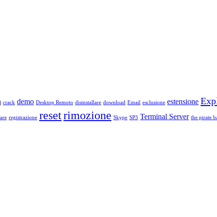
Exp
a
demo
estensione
crack
Desktop Remoto
disinstallare
download
Email
esclusione
reset
rimozione
Terminal Server
are
registrazione
Skype
SP3
the pirate b