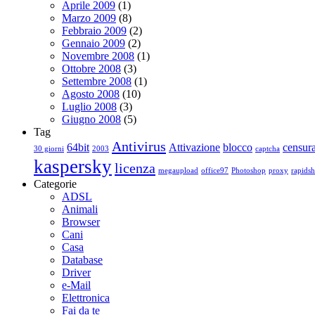
Aprile 2009
(1)
Marzo 2009
(8)
Febbraio 2009
(2)
Gennaio 2009
(2)
Novembre 2008
(1)
Ottobre 2008
(3)
Settembre 2008
(1)
Agosto 2008
(10)
Luglio 2008
(3)
Giugno 2008
(5)
Tag
Antivirus
64bit
Attivazione
blocco
censur
30 giorni
2003
captcha
kaspersky
licenza
megaupload
office97
Photoshop
proxy
rapidsh
Categorie
ADSL
Animali
Browser
Cani
Casa
Database
Driver
e-Mail
Elettronica
Fai da te