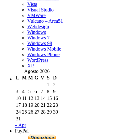
Vista
Visual Studio
VMWare
Vulcano – Area51
Webdesign
Windows
Windows 7
Windows 98
Windows Mobile
Windows Phone
WordPress
XP
Agosto 2026
L
M
M
G
V
S
D
1
2
3
4
5
6
7
8
9
10
11
12
13
14
15
16
17
18
19
20
21
22
23
24
25
26
27
28
29
30
31
« Apr
PayPal