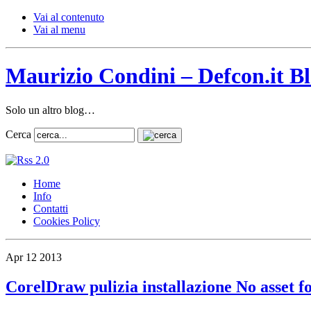
Vai al contenuto
Vai al menu
Maurizio Condini – Defcon.it B
Solo un altro blog…
Cerca
Home
Info
Contatti
Cookies Policy
Apr
12
2013
CorelDraw pulizia installazione No asset f