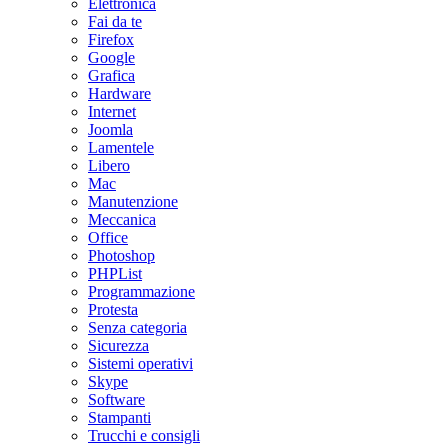
Elettronica
Fai da te
Firefox
Google
Grafica
Hardware
Internet
Joomla
Lamentele
Libero
Mac
Manutenzione
Meccanica
Office
Photoshop
PHPList
Programmazione
Protesta
Senza categoria
Sicurezza
Sistemi operativi
Skype
Software
Stampanti
Trucchi e consigli