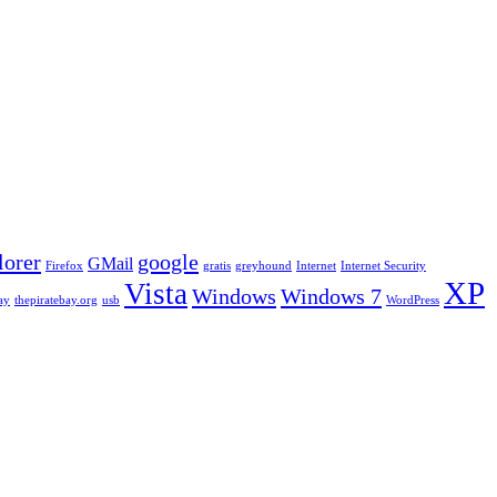
lorer
google
GMail
Firefox
gratis
greyhound
Internet
Internet Security
XP
Vista
Windows
Windows 7
ay
thepiratebay.org
usb
WordPress