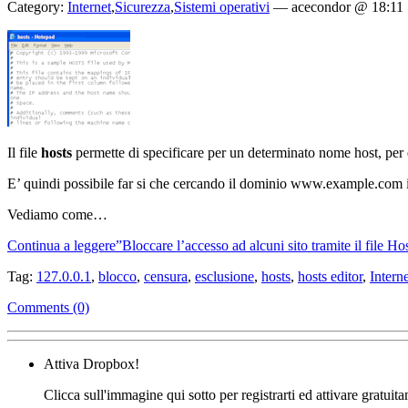
Category:
Internet
,
Sicurezza
,
Sistemi operativi
—
acecondor @ 18:11
Il file
hosts
permette di specificare per un determinato nome host, p
E’ quindi possibile far si che cercando il dominio www.example.com in
Vediamo come…
Continua a leggere”Bloccare l’accesso ad alcuni sito tramite il file Ho
Tag:
127.0.0.1
,
blocco
,
censura
,
esclusione
,
hosts
,
hosts editor
,
Interne
Comments (0)
Attiva Dropbox!
Clicca sull'immagine qui sotto per registrarti ed attivare gratuit