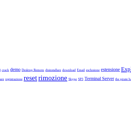
Exp
a
demo
estensione
crack
Desktop Remoto
disinstallare
download
Email
esclusione
reset
rimozione
Terminal Server
are
registrazione
Skype
SP3
the pirate b