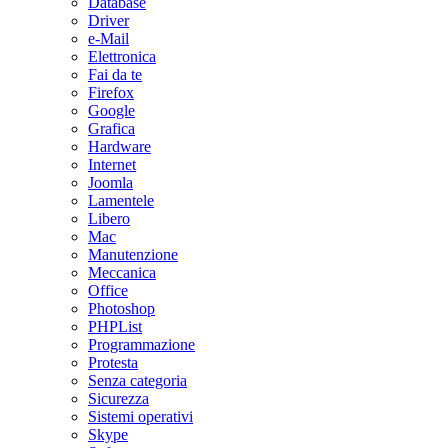
Database
Driver
e-Mail
Elettronica
Fai da te
Firefox
Google
Grafica
Hardware
Internet
Joomla
Lamentele
Libero
Mac
Manutenzione
Meccanica
Office
Photoshop
PHPList
Programmazione
Protesta
Senza categoria
Sicurezza
Sistemi operativi
Skype