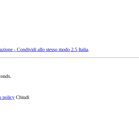
ione - Condividi allo stesso modo 2.5 Italia
.
conds.
s policy
Chiudi