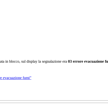
ta in blocco, sul display la segnalazione era
03 errore evacuazione f
re evacuazione fumi”