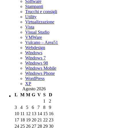
Software
Stampanti
Trucchi e consigli
Utility
Virtualizzazione
Vista
Visual Studio
VMWare
Vulcano – Area51
Webdesign
Windows
Windows 7
Windows 98
Windows Mobile
Windows Phone
WordPress
XP
Agosto 2026
L
M
M
G
V
S
D
1
2
3
4
5
6
7
8
9
10
11
12
13
14
15
16
17
18
19
20
21
22
23
24
25
26
27
28
29
30