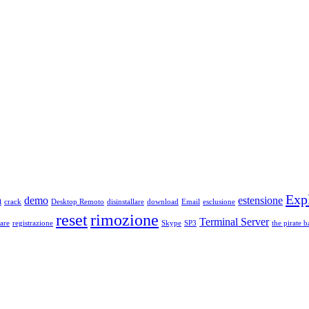
Exp
a
demo
estensione
crack
Desktop Remoto
disinstallare
download
Email
esclusione
reset
rimozione
Terminal Server
are
registrazione
Skype
SP3
the pirate b