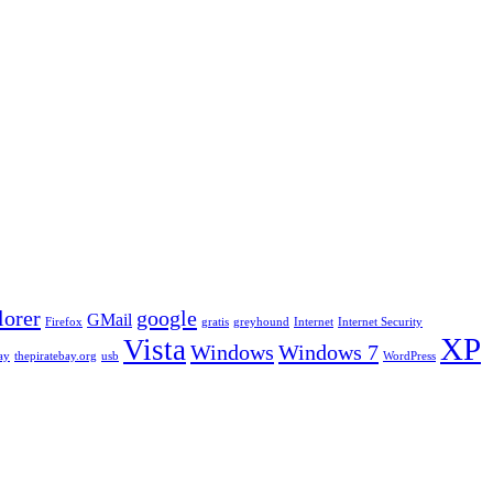
lorer
google
GMail
Firefox
gratis
greyhound
Internet
Internet Security
XP
Vista
Windows
Windows 7
ay
thepiratebay.org
usb
WordPress