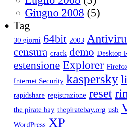
Giugno 2008
(5)
Tag
Antiviru
64bit
30 giorni
2003
censura
demo
crack
Desktop 
Explorer
estensione
Firefo
kaspersky
l
Internet Security
reset
ri
rapidshare
registrazione
V
the pirate bay
thepiratebay.org
usb
XP
WordPress