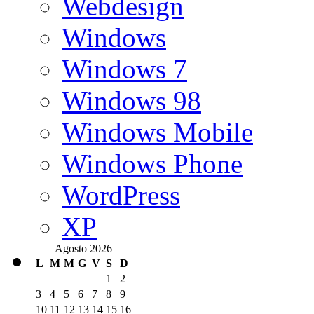
Webdesign
Windows
Windows 7
Windows 98
Windows Mobile
Windows Phone
WordPress
XP
Agosto 2026
L
M
M
G
V
S
D
1
2
3
4
5
6
7
8
9
10
11
12
13
14
15
16