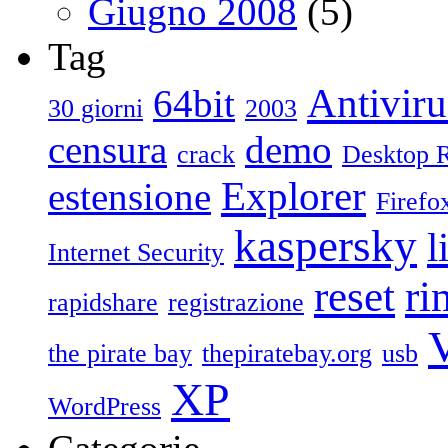
Giugno 2008
(5)
Tag
Antiviru
64bit
30 giorni
2003
censura
demo
crack
Desktop 
Explorer
estensione
Firefo
kaspersky
l
Internet Security
reset
ri
rapidshare
registrazione
V
the pirate bay
thepiratebay.org
usb
XP
WordPress