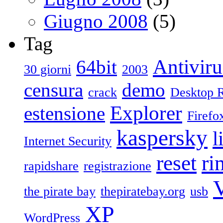
Giugno 2008
(5)
Tag
Antiviru
64bit
30 giorni
2003
censura
demo
crack
Desktop 
Explorer
estensione
Firefo
kaspersky
l
Internet Security
reset
ri
rapidshare
registrazione
V
the pirate bay
thepiratebay.org
usb
XP
WordPress