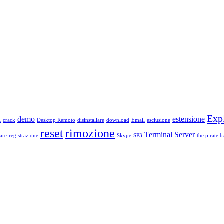
Exp
a
demo
estensione
crack
Desktop Remoto
disinstallare
download
Email
esclusione
reset
rimozione
Terminal Server
are
registrazione
Skype
SP3
the pirate b