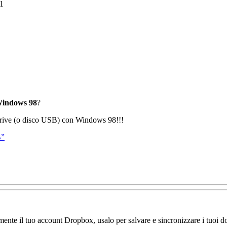
1
indows 98
?
endrive (o disco USB) con Windows 98!!!
B”
amente il tuo account Dropbox, usalo per salvare e sincronizzare i tuoi do