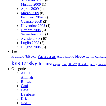
Settembre 2009
(4)
Maggio 2009
(1)
Aprile 2009
(1)
Marzo 2009
(8)
Febbraio 2009
(2)
Gennaio 2009
(2)
Novembre 2008
(1)
Ottobre 2008
(3)
Settembre 2008
(1)
Agosto 2008
(10)
Luglio 2008
(3)
Giugno 2008
(5)
Tag
Antivirus
64bit
Attivazione
blocco
censur
30 giorni
2003
captcha
kaspersky
licenza
megaupload
office97
Photoshop
proxy
rapidsh
Categorie
ADSL
Animali
Browser
Cani
Casa
Database
Driver
e-Mail