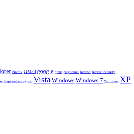
lorer
google
GMail
Firefox
gratis
greyhound
Internet
Internet Security
XP
Vista
Windows
Windows 7
ay
thepiratebay.org
usb
WordPress