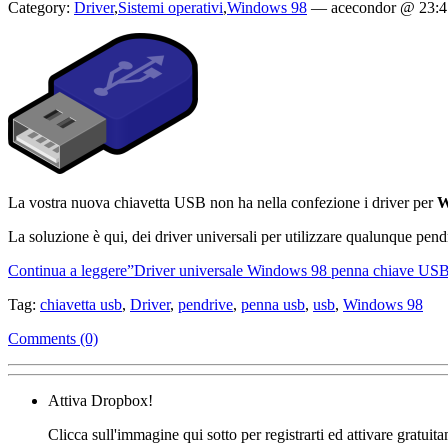
Category:
Driver
,
Sistemi operativi
,
Windows 98
—
acecondor @ 23:4
La vostra nuova chiavetta USB non ha nella confezione i driver per
W
La soluzione è qui, dei driver universali per utilizzare qualunque p
Continua a leggere”Driver universale Windows 98 penna chiave US
Tag:
chiavetta usb
,
Driver
,
pendrive
,
penna usb
,
usb
,
Windows 98
Comments (0)
Attiva Dropbox!
Clicca sull'immagine qui sotto per registrarti ed attivare gratuit