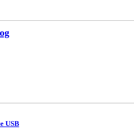
log
ve USB