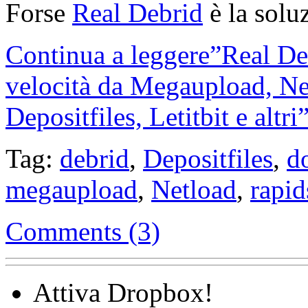
Forse
Real Debrid
è la solu
Continua a leggere”Real Debr
velocità da Megaupload, Net
Depositfiles, Letitbit e altri
Tag:
debrid
,
Depositfiles
,
d
megaupload
,
Netload
,
rapid
Comments (3)
Attiva Dropbox!