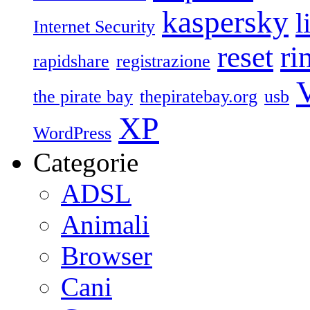
kaspersky
l
Internet Security
reset
ri
rapidshare
registrazione
V
the pirate bay
thepiratebay.org
usb
XP
WordPress
Categorie
ADSL
Animali
Browser
Cani