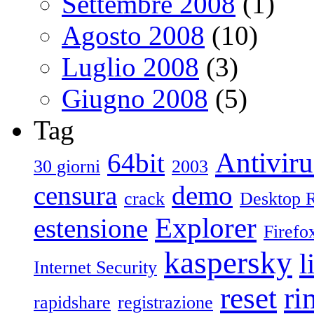
Settembre 2008
(1)
Agosto 2008
(10)
Luglio 2008
(3)
Giugno 2008
(5)
Tag
Antiviru
64bit
30 giorni
2003
censura
demo
crack
Desktop 
Explorer
estensione
Firefo
kaspersky
l
Internet Security
reset
ri
rapidshare
registrazione