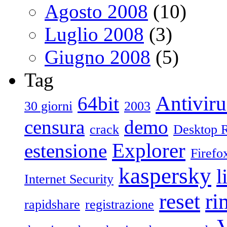
Agosto 2008
(10)
Luglio 2008
(3)
Giugno 2008
(5)
Tag
Antiviru
64bit
30 giorni
2003
censura
demo
crack
Desktop 
Explorer
estensione
Firefo
kaspersky
l
Internet Security
reset
ri
rapidshare
registrazione
V