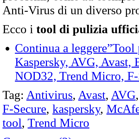
Anti-Virus di un diverso pr
Ecco i
tool di pulizia uffici
Continua a leggere”Tool p
Kaspersky, AVG, Avast, 
NOD32, Trend Micro, F-
Tag:
Antivirus
,
Avast
,
AVG
F-Secure
,
kaspersky
,
McAf
tool
,
Trend Micro