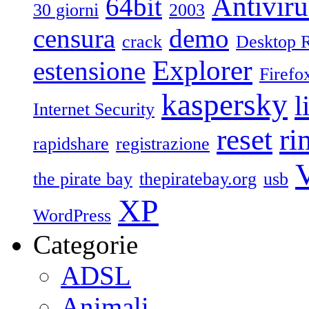
Antiviru
64bit
30 giorni
2003
censura
demo
crack
Desktop 
Explorer
estensione
Firefo
kaspersky
l
Internet Security
reset
ri
rapidshare
registrazione
V
the pirate bay
thepiratebay.org
usb
XP
WordPress
Categorie
ADSL
Animali