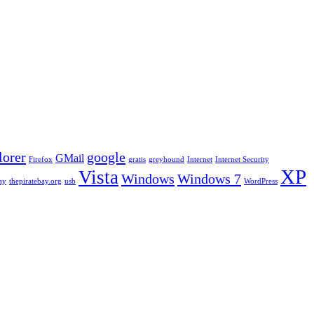
lorer
google
GMail
Firefox
gratis
greyhound
Internet
Internet Security
XP
Vista
Windows
Windows 7
ay
thepiratebay.org
usb
WordPress