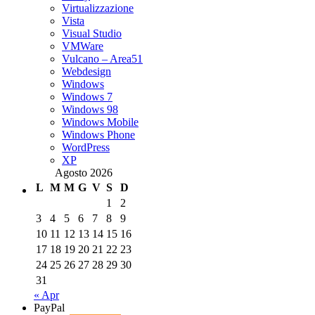
Virtualizzazione
Vista
Visual Studio
VMWare
Vulcano – Area51
Webdesign
Windows
Windows 7
Windows 98
Windows Mobile
Windows Phone
WordPress
XP
Agosto 2026
L
M
M
G
V
S
D
1
2
3
4
5
6
7
8
9
10
11
12
13
14
15
16
17
18
19
20
21
22
23
24
25
26
27
28
29
30
31
« Apr
PayPal