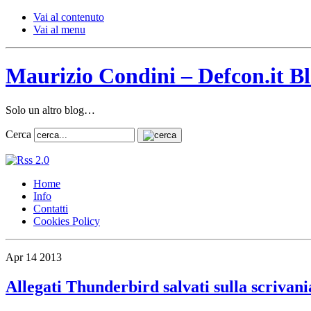
Vai al contenuto
Vai al menu
Maurizio Condini – Defcon.it B
Solo un altro blog…
Cerca
Home
Info
Contatti
Cookies Policy
Apr
14
2013
Allegati Thunderbird salvati sulla scrivan