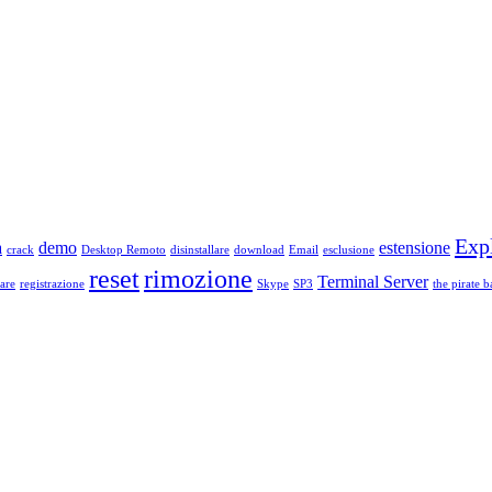
Exp
a
demo
estensione
crack
Desktop Remoto
disinstallare
download
Email
esclusione
reset
rimozione
Terminal Server
are
registrazione
Skype
SP3
the pirate b