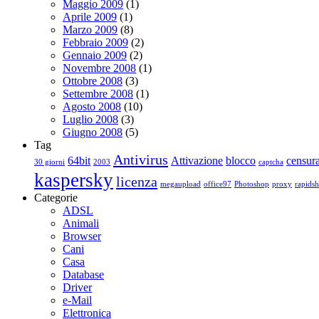
Maggio 2009
(1)
Aprile 2009
(1)
Marzo 2009
(8)
Febbraio 2009
(2)
Gennaio 2009
(2)
Novembre 2008
(1)
Ottobre 2008
(3)
Settembre 2008
(1)
Agosto 2008
(10)
Luglio 2008
(3)
Giugno 2008
(5)
Tag
Antivirus
64bit
Attivazione
blocco
censur
30 giorni
2003
captcha
kaspersky
licenza
megaupload
office97
Photoshop
proxy
rapidsh
Categorie
ADSL
Animali
Browser
Cani
Casa
Database
Driver
e-Mail
Elettronica