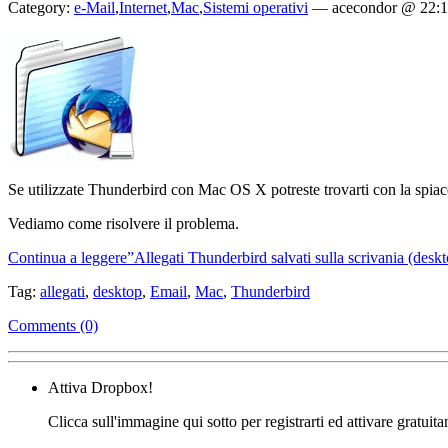
Category:
e-Mail
,
Internet
,
Mac
,
Sistemi operativi
—
acecondor @ 22:
Se utilizzate Thunderbird con Mac OS X potreste trovarti con la spia
Vediamo come risolvere il problema.
Continua a leggere”Allegati Thunderbird salvati sulla scrivania (des
Tag:
allegati
,
desktop
,
Email
,
Mac
,
Thunderbird
Comments (0)
Attiva Dropbox!
Clicca sull'immagine qui sotto per registrarti ed attivare gratuit