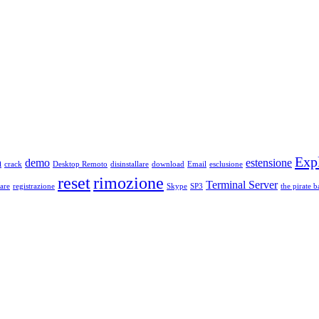
Exp
a
demo
estensione
crack
Desktop Remoto
disinstallare
download
Email
esclusione
reset
rimozione
Terminal Server
are
registrazione
Skype
SP3
the pirate b