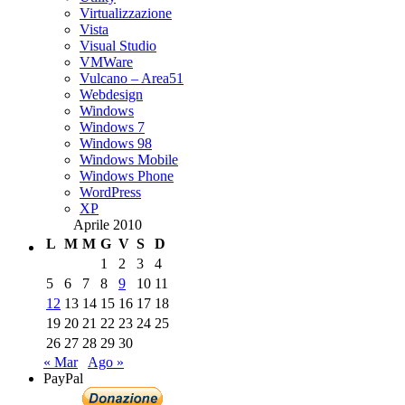
Virtualizzazione
Vista
Visual Studio
VMWare
Vulcano – Area51
Webdesign
Windows
Windows 7
Windows 98
Windows Mobile
Windows Phone
WordPress
XP
Aprile 2010
L
M
M
G
V
S
D
1
2
3
4
5
6
7
8
9
10
11
12
13
14
15
16
17
18
19
20
21
22
23
24
25
26
27
28
29
30
« Mar
Ago »
PayPal