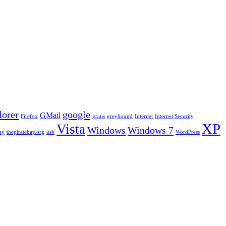
lorer
google
GMail
Firefox
gratis
greyhound
Internet
Internet Security
XP
Vista
Windows
Windows 7
ay
thepiratebay.org
usb
WordPress