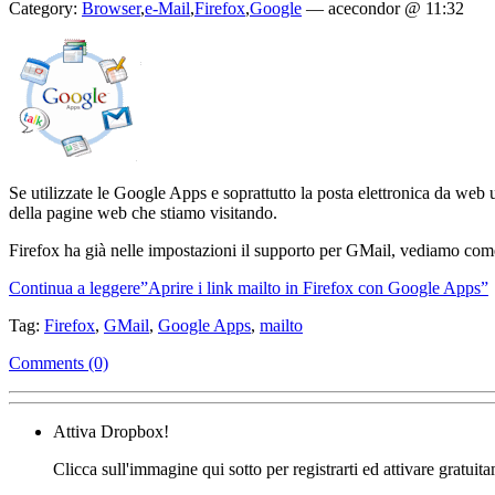
Category:
Browser
,
e-Mail
,
Firefox
,
Google
—
acecondor @ 11:32
Se utilizzate le Google Apps e soprattutto la posta elettronica da web 
della pagine web che stiamo visitando.
Firefox ha già nelle impostazioni il supporto per GMail, vediamo co
Continua a leggere”Aprire i link mailto in Firefox con Google Apps”
Tag:
Firefox
,
GMail
,
Google Apps
,
mailto
Comments (0)
Attiva Dropbox!
Clicca sull'immagine qui sotto per registrarti ed attivare gratuit