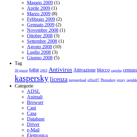
Maggio 2009
(1)
Aprile 2009
(1)
Marzo 2009
(8)
Febbraio 2009
(2)
Gennaio 2009
(2)
Novembre 2008
(1)
Ottobre 2008
(3)
Settembre 2008
(1)
Agosto 2008
(10)
Luglio 2008
(3)
Giugno 2008
(5)
Tag
Antivirus
64bit
Attivazione
blocco
censur
30 giorni
2003
captcha
kaspersky
licenza
megaupload
office97
Photoshop
proxy
rapidsh
Categorie
ADSL
Animali
Browser
Cani
Casa
Database
Driver
e-Mail
Elettronica