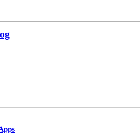
log
 Apps