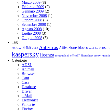
Marzo 2009
(8)
Febbraio 2009
(2)
Gennaio 2009
(2)
Novembre 2008
(1)
Ottobre 2008
(3)
Settembre 2008
(1)
Agosto 2008
(10)
Luglio 2008
(3)
Giugno 2008
(5)
Tag
Antivirus
64bit
Attivazione
blocco
censur
30 giorni
2003
captcha
kaspersky
licenza
megaupload
office97
Photoshop
proxy
rapidsh
Categorie
ADSL
Animali
Browser
Cani
Casa
Database
Driver
e-Mail
Elettronica
Fai da te
Firefox