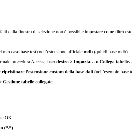
ti dalla finestra di selezione non è possibile impostare come filtro estens
 mio caso base.test) nell’estensione ufficiale
mdb
(quindi base.mdb)
ormale procedura Access, tasto
destro > Importa… o Collega tabelle
e
ripristinare l’estensione custom della base dati
(nell’esempio base.t
> Gestione tabelle collegate
mete OK
o (*.*)