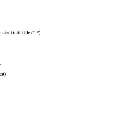
ioni tutti i file (*.*)
…
est)