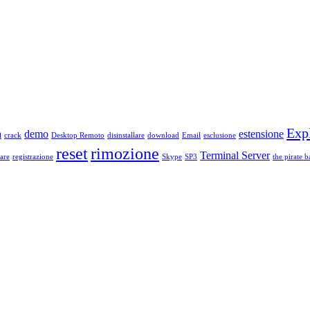
Exp
a
demo
estensione
crack
Desktop Remoto
disinstallare
download
Email
esclusione
reset
rimozione
Terminal Server
are
registrazione
Skype
SP3
the pirate b