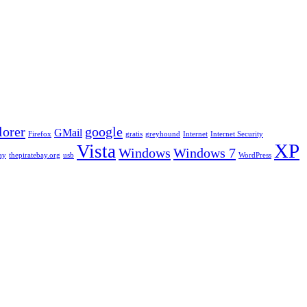
lorer
google
GMail
Firefox
gratis
greyhound
Internet
Internet Security
XP
Vista
Windows
Windows 7
ay
thepiratebay.org
usb
WordPress