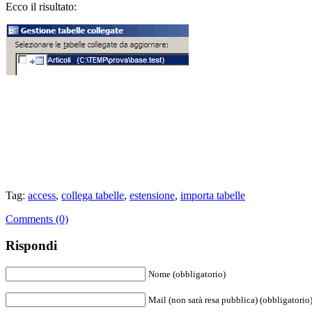
Ecco il risultato:
Tag:
access
,
collega tabelle
,
estensione
,
importa tabelle
Comments (0)
Rispondi
Nome (obbligatorio)
Mail (non sarà resa pubblica) (obbligatorio